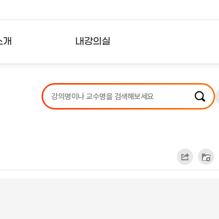
소개
내강의실
?
강의리스트
수강확인증강의
사용자의견
내강의클립