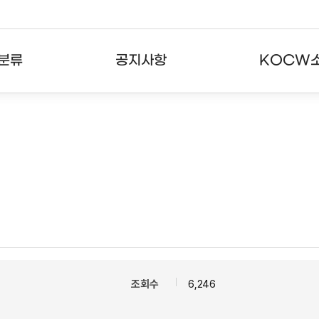
분류
공지사항
KOCW
강의
공지사항
KOCW란
강의
뉴스레터
활용안내
분야
주요통계현황
발자취
강의
서비스도움말
고객센터
조회수
6,246