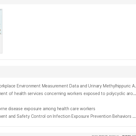
전남지역 일부 작업환경측정 결과의 크실렌 농도와 특수건강진단 결과의 소변 중 메틸 마뇨산에 관한 연구 = A Study on Xylene Concentrations 
尿中 代謝物質을 利用한 PAH 環境勤勞者들의 露出評價 및 職業病 豫防管理 改善硏究 = (A)study for exposure assessment and improvement of health services concerning workers exposed to polycyclic aromatic hydrocarbons by using
disease exposure among health care workers
병원간호사의 환자안전문화, 안전통제감, 안전환경이 감염노출 예방행위에 미치는 영향 = The Effects of Patient Safety Culture, Safety Environment and Safety Control on Infection Exposure Prevention Behaviors Among Hospital Nurses