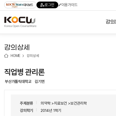
로
로
로
바
로그인
이용가이드
대시보드
가
가
가
로
기
기
기
가
(skip
기
to
강의
content)
대학
강의상세
기관
HOME
강의상세
전공
직업병 관리론
테마
부산가톨릭대학교
김기연
주제분류
의약학 >치료보건 >보건관리학
강의학기
2014년 1학기