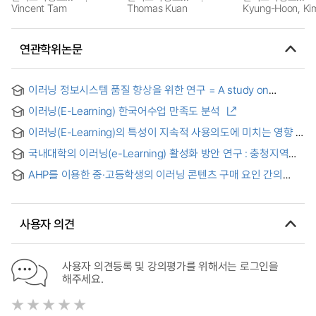
Vincent Tam
Thomas Kuan
Kyung-Hoon, Ki
연관학위논문
이러닝 정보시스템 품질 향상을 위한 연구 = A study on
Improving e-Learning System Quality
이러닝(E-Learning) 한국어수업 만족도 분석
이러닝(E-Learning)의 특성이 지속적 사용의도에 미치는 영향 :
몰입의 매개효과와 조절초점(regulatory focus)의 조절효과를
국내대학의 이러닝(e-Learning) 활성화 방안 연구 : 충청지역을
중심으로 = The Effects of Factors on the Intention to
중심으로 = Research on strategies for revitalization
Continued Use of E-Learning : Focusing on the mediating
AHP를 이용한 중·고등학생의 이러닝 콘텐츠 구매 요인 간의
programs of E-Learning among colleges and universities :
effect of immersion and the moderating effect of
중요도 연구 = A Study on the Weight Derivation of e-
Focusing on the Chungcheong area
regulatory focus
Learning Contents Purchasing Factors for the Secondary
School Students : using AHP
사용자 의견
사용자 의견등록 및 강의평가를 위해서는 로그인을
해주세요.