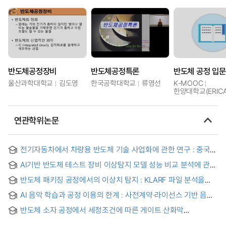
반도체공정장비
반도체공정특론
반도체 공정 입문
울산과학대학교
김도영
한국공학대학교
류영선
K-MOOC
한양대학교(ERIC
연관학위논문
전기자동차에서 차량용 반도체 기술 사업화에 관한 연구 : 중국
시장을 중심으로 = A study on commercialization of
AI기반 반도체 테스트 장비 이상탐지 모델 성능 비교 분석에 관한
automotive semiconductor technology in electric vehicles :
연구 = A Study on Performance Comparison and Analysis
Focusing on the Chinese market
반도체 패키징 공정에서의 이상치 탐지 : KLARF 파일 분석을
of AI-based Anomaly Detection Models Using
통한 연속적 불량 패턴 감지 = Semiconductor Wafer Level
Semiconductor Test Equipment Sensors
AI 음악 학습과 공정 이용의 한계 : 사전계약·라이선스 기반 음악
Packaging Anomaly Detection: Continuous Defect Pattern
저작권 규범 설계 제안 = Limits of Fair Use in AI Music
Recognition Through KLARF File Analysis
반도체 소자 공정에서 세정조건에 따른 게이트 산화막
Training : A Normative Proposal for a Pre-Contract and
두께차이와 시간 종속 유전체 파괴 신뢰성간의 관계 연구
License-Based Music Copyright Framework