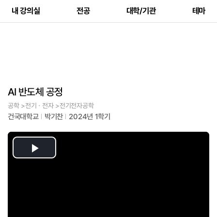
내 강의실
전공
대학/기관
테마
AI 반도체 공정
공학 >전기ㆍ전자 >전기전자공학
건국대학교
박기찬
2024년 1학기
Play
Video