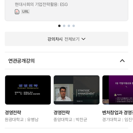
현대사회의 기업전략활용: ESG
URL
강의차시
전체보기
연관공개강의
경영전략
경영전략
벤처창업과 경영
원광대학교
유병남
중앙대학교
박찬균
경기대학교
임진