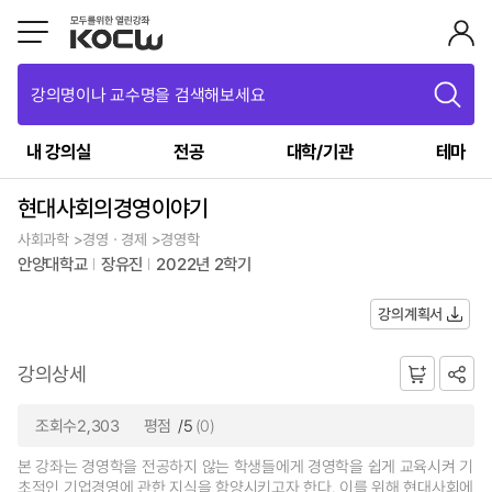
강의명이나 교수명을 검색해보세요
내 강의실
전공
대학/기관
테마
현대사회의경영이야기
사회과학 >경영ㆍ경제 >경영학
안양대학교
장유진
2022년 2학기
강의계획서
강의상세
조회수2,303
평점
/5
(0)
본 강좌는 경영학을 전공하지 않는 학생들에게 경영학을 쉽게 교육시켜 기
초적인 기업경영에 관한 지식을 함양시키고자 한다. 이를 위해 현대사회에