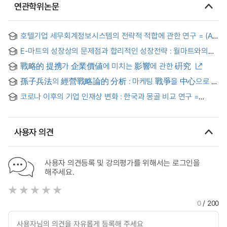
연관학위논문
호텔기업 세무회계정보시스템의 전략적 적합에 관한 연구 = (A)
Study on the Fitness of Business Strategy and Tax
E-마트의 성장상의 문제점과 합리적인 성장전략 : 월마트와의
Accounting Information System for the Hotel Industry
비교를 중심으로 = (The) problems and the reasonable
戰略的 提携가 企業價値에 미치는 影響에 관한 硏究
growth strategy in the growth of E-Mart
孫子兵法의 經營戰略論的 分析 : 마케팅 戰爭을 中心으로 =
(A)study of modern management strategy and Sun Tzu's
코로나 이후의 기업 인재상 변화 : 한국과 몽골 비교 연구 =
art of war
Changes in corporate talent after coronavirus Comparative
study of Korea and Mongolia
사용자 의견
사용자 의견등록 및 강의평가를 위해서는 로그인을
해주세요.
0
/ 200