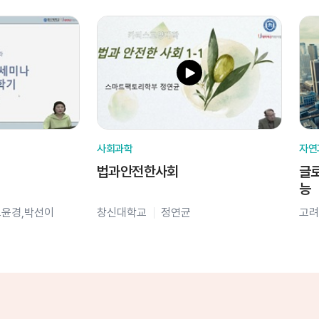
사회과학
자연
법과안전한사회
글로
능
오윤경,박선이
창신대학교
정연균
고려