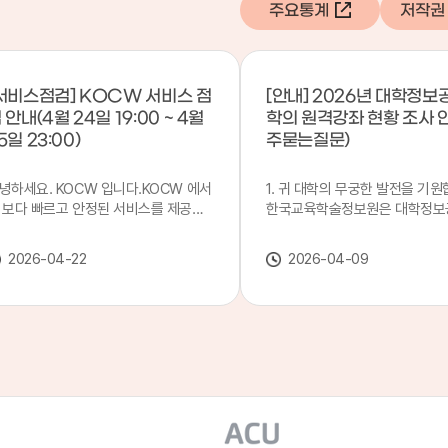
주요통계
저작권
서비스점검] KOCW 서비스 점
[안내] 2026년 대학정보
 안내(4월 24일 19:00 ~ 4월
학의 원격강좌 현황 조사 
5일 23:00)
주묻는질문)
녕하세요. KOCW 입니다.KOCW 에서
1. 귀 대학의 무궁한 발전을 기원
 보다 빠르고 안정된 서비스를 제공하
한국교육학술정보원은 대학정보
 위해 다음과 같이 서비스 점검을 실시
목별 관리기관으로 지정되어 있습
니다.※ 서비스 점검 작업 일시 : 4월
본 조사는 2025. 3. 1~2026. 2.
2026-04-22
2026-04-09
4일(금) 19:00 ~ 4월 25일(토) 23:00
에 운영된 원격강좌(이러닝) 현
로 인해 KOCW 서비스가 점검시간 동
하여, '2026 대학정보공시 대학
 일시중지될 예정이오니, 이 점 양해하
강좌(12-바)'에 데이터를 연계할
 주시기 바랍니다.저희 KOCW 에서는
니다.가. 대학정보공시 대상 대
용자 여러분께 보다 좋은 서비스를 제
4년제 대학, 전문대학, 대학원대
하기 위해 노력하겠습니다.감사합니다.
격강좌(이러닝) 관련 부서(교무처
학습개발센터, 이러닝지원센터 등
송통신대학교 및 사이버대학 제외
인시 캠퍼스인 경우 해당 캠퍼스