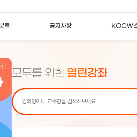
분류
공지사항
KOCW
강의
공지사항
KOCW란
강의
뉴스레터
활용안내
모두를 위한
열린강좌
분야
주요통계현황
발자취
강의
서비스도움말
고객센터
[서비스점검] KOCW 서비스 점
[서비스점검] KOCW 서비스 점