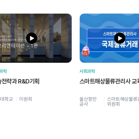
과학
사회과학
술전략과 R&D기획
스마트해상물류관리사 교
대학교
이원희
울산항만
스마트해상물류
공사
위원회