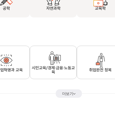
공학
자연과학
교육학
시민교육/경제·금융·노동교
업혁명과 교육
취업완전 정복
육
더보기
어&해외특강
K-MOOC 강의