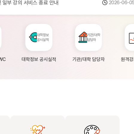
 및 일부 강의 서비스 종료 안내
2026-06-0
점검 안내(4월 24일 19:00 ~ 4월...
2026-04-2
공시 대학의 원격강좌 현황 조사 안내(자주묻...
2026-04-0
대학정보
기관/대학
공시실적
담당자
WC
대학정보 공시실적
기관/대학 담당자
원격강