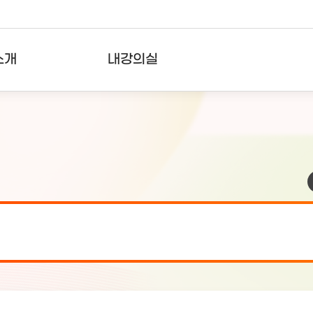
소개
내강의실
?
강의리스트
수강확인증강의
사용자의견
내강의클립
검 안내(7월 24일 19:00 ~ 7월...
2026-07-2
검 안내(7월 21일 19:00 ~ 7...
2026-07-1