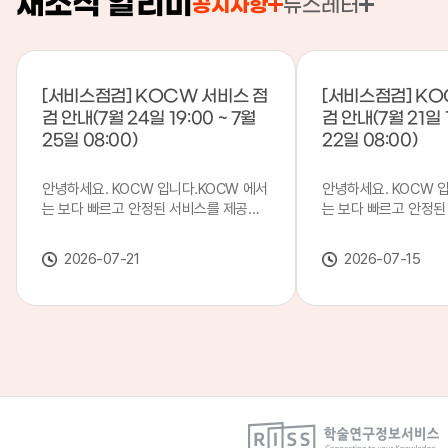
새소식 알리미
공지사항
뉴스레터
[서비스점검] KOCW 서비스 점
[서비스점검] KO
검 안내(7월 24일 19:00 ~ 7월
검 안내(7월 21일 1
25일 08:00)
22일 08:00)
안녕하세요. KOCW 입니다.KOCW 에서
안녕하세요. KOCW 
는 보다 빠르고 안정된 서비스를 제공하
는 보다 빠르고 안정된
기 위해 다음과 같이 서비스 점검을 실시
기 위해 다음과 같이 
합니다.※ 서비스 점검 작업 일시 : 7월
합니다.※ 서비스 점검 작
2026-07-21
2026-07-15
24일(금) 19:00 ~ 7월 25일(토) 08:00
일(화) 19:00 ~ 7월 
이로 인해 KOCW 서비스가 점검 시간 동
로 인해 KOCW 서비
안 서비스가 일시 중지될 수 있으니, 이
서비스가일시 중지될 수
점 양해하여 주시기 바랍니다.저희
해하여 주시기 바랍니다
KOCW 에서는 이용자 여러분께 보다 좋
서는 이용자 여러분께 
은 서비스를 제공하기 위해 노력하겠습니
를 제공하기 위해 노
다.감사합니다.
니다.