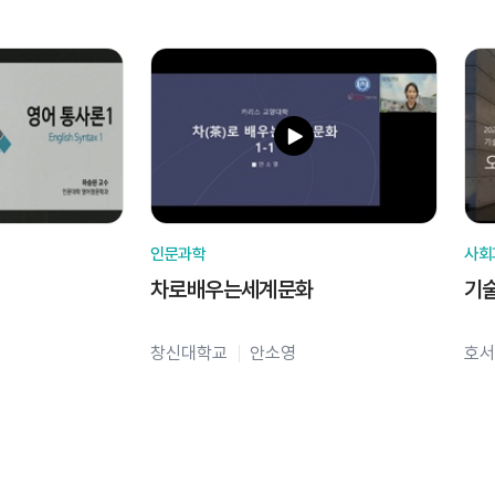
인문과학
사회
차로배우는세계문화
기
창신대학교
안소영
호서