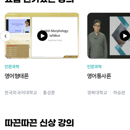
인문과학
인문과학
영어형태론
영어통사론
한국외국어대학교
홍성훈
경북대학교
하승완
따끈따끈 신상 강의