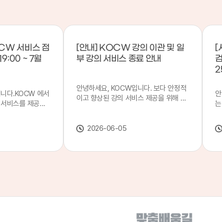
CW 서비스 점
[안내] KOCW 강의 이관 및 일
[
9:00 ~ 7월
부 강의 서비스 종료 안내
검
2
안녕하세요, KOCW입니다. 보다 안정적
입니다.KOCW 에서
안
이고 향상된 강의 서비스 제공을 위해 강
 서비스를 제공하
는
의 이관 작업을 진행하게 되었습니다. 이
서비스 점검을 실시
기
에 따라 일부 강의는2026년 6월 중 서비
업 일시 : 7월 21
합
스가 종료될 예정이오니, 이용에 참고하
2026-06-05
22일(수) 08:00이
2
여 주시기 바랍니다. 강의 이관 일정 안내
스가 점검 시간 동안
이
단계 기간 주요 작업 1단계 6월 1~2주 이
 있으니, 이 점 양
안
관 준비 2단계 6월 3~4주 1차 이관 작업
.저희 KOCW 에
여
3단계 7월 1~2주 2차 이관 작업 완료 및
보다 좋은 서비스
이
시스템 안정화 ※ 이관 작업 진행 상황에
력하겠습니다.감사합
공
따라 일정은 변경될 수 있습니다. 서비스
종료 강의 안내 이관 작업으로 인해 일부
강의는 2026년 6월 15일 서비스 종료되
었습니다. 서비스 종료 강의 목록은 아래