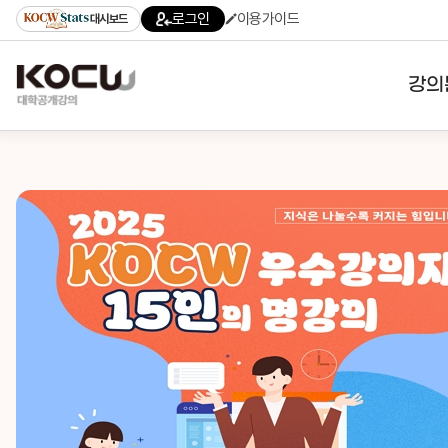
로그인
이용가이드
대시보드
강의
대학
기관
전공
테마