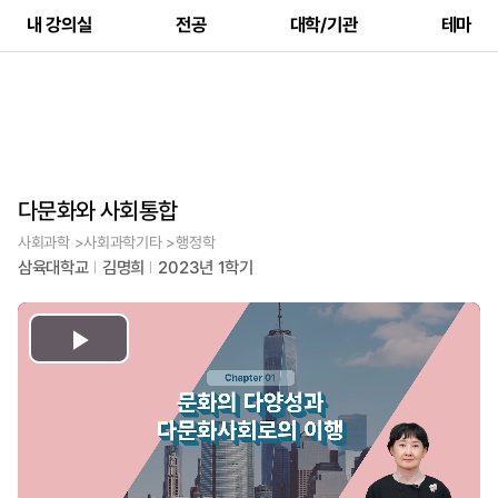
내 강의실
전공
대학/기관
테마
다문화와 사회통합
사회과학 >사회과학기타 >행정학
삼육대학교
김명희
2023년 1학기
Play
Video