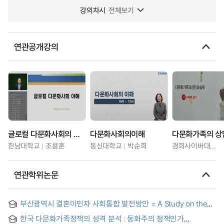
강의차시
전체보기
연관공개강의
글로컬 다문화사회의 이해
다문화사회의이해
한남대학교
조용훈
동신대학교
박순희
경희사이버대학교
연관학위논문
부산광역시 결혼이민자 사회통합 발전방안 = A Study on the
Social Integration of Married Immigrants in Busan
한국 다문화가족정책의 성격 분석 : 동화주의 정책인가
Metropolitan City