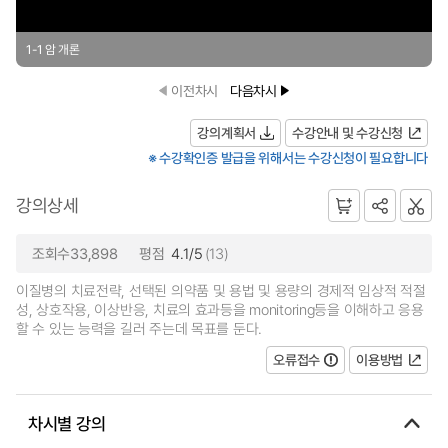
1-1 암 개론
이전차시
다음차시
강의계획서
수강안내 및 수강신청
※ 수강확인증 발급을 위해서는 수강신청이 필요합니다
강의상세
조회수33,898
평점
4.1/5
(13)
이질병의 치료전략, 선택된 의약품 및 용법 및 용량의 경제적 임상적 적절
성, 상호작용, 이상반응, 치료의 효과등을 monitoring등을 이해하고 응용
할 수 있는 능력을 길러 주는데 목표를 둔다.
오류접수
이용방법
차시별 강의