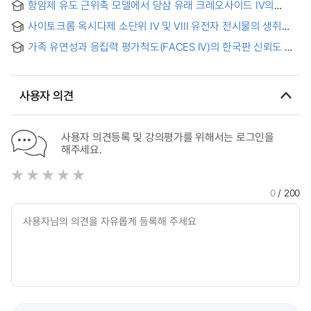
항암제 유도 근위축 모델에서 당삼 유래 크레오사이드 IV의
Pseudomonas aeruginosa = Protease IV 결핍,
미토콘드리아 기능 개선을 통한 근위축 완화 효과 연구 =
아실기전이효소 발현, 성장억제가 녹농균(Pseudomonas
사이토크롬 옥시다제 소단위 IV 및 VIII 유전자 전시물의 생쥐
Effects of creoside IV from Codonopsis pilosulae radix on
aeruginosa)의 병독성에 미치는 영향
조직간 비교 = A comparative study of Transcripts of
chemotherapy-induced muscle atrophy in association with
가족 유연성과 응집력 평가척도(FACES IV)의 한국판 신뢰도 및
Cytochrome c oxidase Subunit IV and VIII in various
mitochondrial function
타당도에 관한 연구 = A Study on Reliability and Validity of
Mouse Tissues
Family cohesion and flexibility Evaluation Scales (FACES
IV)
사용자 의견
사용자 의견등록 및 강의평가를 위해서는 로그인을
해주세요.
0
/ 200