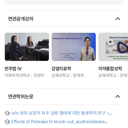
연관공개강의
반주법 IV
감염치료학
의약품합성학
이화여자대학교
정영하
삼육대학교
양재욱
삼육대학교
양재
연관학위논문
iv/iv 생쥐 심장의 좌우 심방 형태에 대한 발생학적 연구 =
Developmental morphology of the atrial chambers in the
Effects of Protease IV knock-out, acyltransferase
iv/iv mouse
overexpression, and growth restriction on virulence of