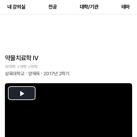
내 강의실
전공
대학/기관
테마
약물치료학 IV
의약학 >약학 >약학
삼육대학교
양재욱
2017년 2학기
Play
Video