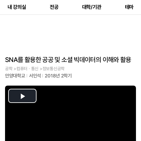
내 강의실
전공
대학/기관
테마
SNA를 활용한 공공 및 소셜 빅데이터의 이해와 활용
공학 >컴퓨터ㆍ통신 >정보통신공학
안양대학교
서인석
2018년 2학기
Play
Video