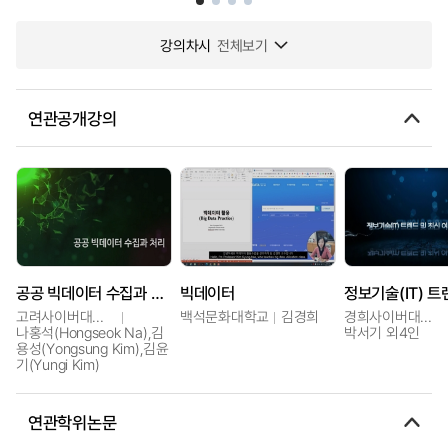
강의차시
전체보기
연관공개강의
공공 빅데이터 수집과 처리
빅데이터
고려사이버대학교
백석문화대학교
김경희
경희사이버대학교
나홍석(Hongseok Na),김
박서기 외4인
용성(Yongsung Kim),김윤
기(Yungi Kim)
연관학위논문