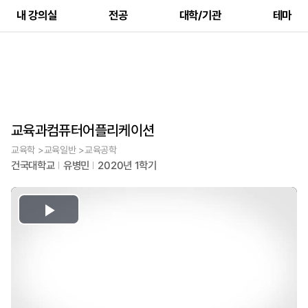
내 강의실
전공
대학/기관
테마
교육과컴퓨터어플리케이션
교육학 >교육일반 >교육공학
건국대학교
유병민
2020년 1학기
Play
Video