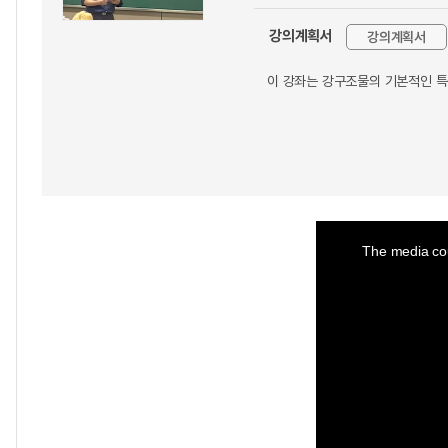
강의계획서
강의계획서
이 강좌는 강구조물의 기본적인 특
This
is
a
The media cou
modal
window.