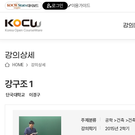
로
로
로
바
로그인
이용가이드
대시보드
가
가
가
로
기
기
기
가
(skip
기
to
강의
content)
대학
강의상세
기관
HOME
강의상세
전공
강구조 1
테마
단국대학교
이경구
주제분류
공학 >건축 >건
강의학기
2015년 2학기