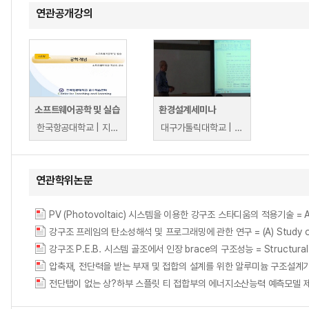
연관공개강의
소프트웨어공학 및 실습
환경설계세미나
한국항공대학교 | 지승도
대구가톨릭대학교 | 엄붕훈
연관학위논문
PV (Photovoltaic) 시스템을 이용한 강구조 스타디움의 적용기술 = An appli
강구조 프레임의 탄소성해석 및 프로그래밍에 관한 연구 = (A) Study on the El
강구조 P.E.B. 시스템 골조에서 인장 brace의 구조성능 = Structural Perf
압축재, 전단력을 받는 부재 및 접합의 설계를 위한 알루미늄 구조설계기
전단탭이 없는 상?하부 스플릿 티 접합부의 에너지소산능력 예측모델 