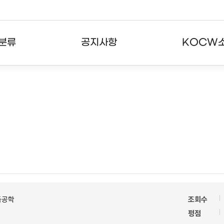
분류
공지사항
KOCW
강의
공지사항
KOCW란
강의
뉴스레터
활용안내
분야
주요통계현황
발자취
강의
서비스도움말
고객센터
축공학
조회수
평점