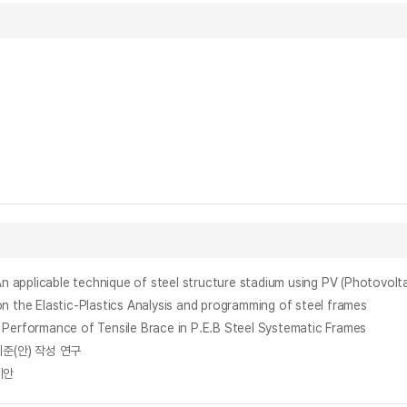
cable technique of steel structure stadium using PV (Photovolta
astic-Plastics Analysis and programming of steel frames
ormance of Tensile Brace in P.E.B Steel Systematic Frames
준(안) 작성 연구
제안