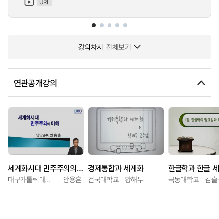
URL
강의차시
전체보기
연관공개강의
세계화시대 민주주의의 이해
경제통합과 세계화
한글학과 한글 
대구가톨릭대학교
안용흔
건국대학교
황해두
극동대학교
김슬