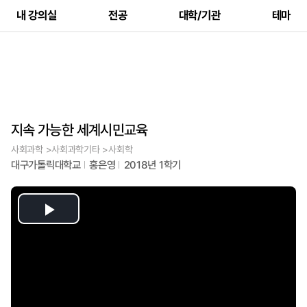
내 강의실
전공
대학/기관
테마
지속 가능한 세계시민교육
사회과학 >사회과학기타 >사회학
대구가톨릭대학교
홍은영
2018년 1학기
Play
Video