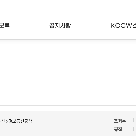
분류
공지사항
KOCW
강의
공지사항
KOCW란
강의
뉴스레터
활용안내
분야
주요통계현황
발자취
강의
서비스도움말
고객센터
통신 >정보통신공학
조회수
평점