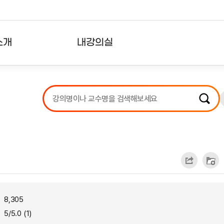
소개
내강의실
?
강의리스트
수강확인증강의
사용자의견
내강의클립
8,305
5/5.0 (1)