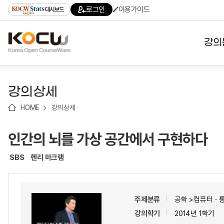
로
로
로
바
로그인
이용가이드
대시보드
가
가
가
로
기
기
기
가
(skip
기
to
강의
content)
대학
강의상세
기관
HOME
강의상세
전공
인간의 뇌를 가상 공간에서 구현하다
테마
SBS
헨리 마크램
주제분류
공학 >컴퓨터ㆍ
강의학기
2014년 1학기