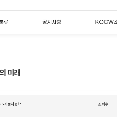
분류
공지사항
KOCW
강의
공지사항
KOCW란
강의
뉴스레터
활용안내
분야
주요통계현황
발자취
의 미래
강의
서비스도움말
고객센터
속 >자동차공학
조회수