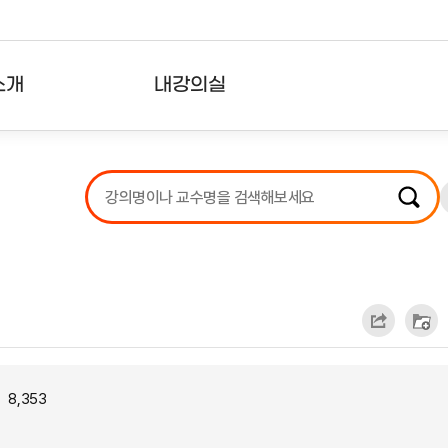
소개
내강의실
?
강의리스트
수강확인증강의
사용자의견
내강의클립
8,353