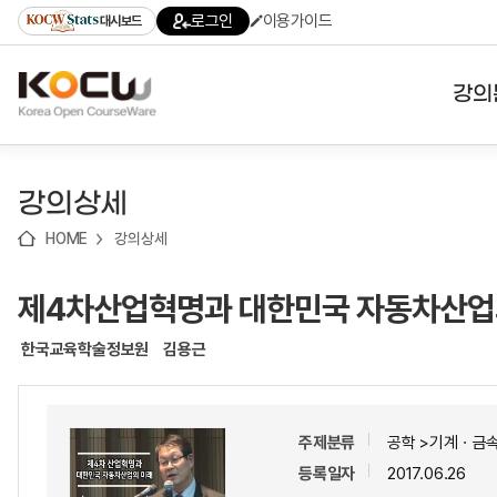
로
로
로
바
로그인
이용가이드
대시보드
가
가
가
로
기
기
기
가
(skip
기
to
강의
content)
대학
강의상세
기관
HOME
강의상세
전공
제4차산업혁명과 대한민국 자동차산업
테마
한국교육학술정보원
김용근
주제분류
공학 >기계ㆍ금
등록일자
2017.06.26