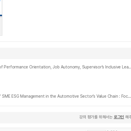
자동차산업 연구개발인력의 수행목표지향성, 직무자율성, 상사의 포용적 리더십, 일 가치감, 개인-조직 적합성과 혁신행동의 경로분석 = A Path Analysis of Performance Orientation, Job Autonomy, Supervisor’s Inclusive Leadership, Perceived Value of Work, Person-Organization Fi
자동차산업 가치사슬 중소기업 ESG 경영의 선행요인과 성과 : 광주광역시 지역 자동차 공급망 기업을 대상으로 = Antecedents and Consequences of SME ESG Management in the Automotive Sector’s Value Chain : Focused on Supplier Firms in Gwangju Metropolitan C
강의 평가를 위해서는
로그인
해주