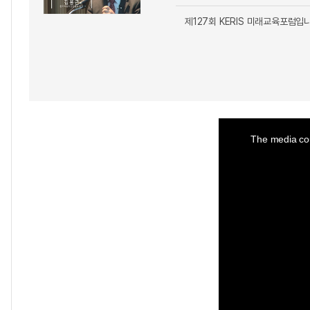
제127회 KERIS 미래교육포럼입
This
is
a
The media cou
modal
window.