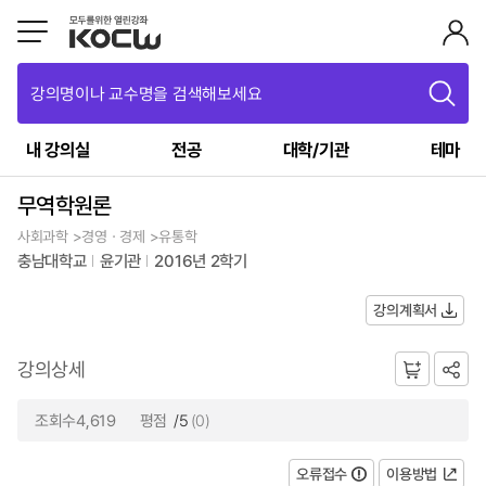
강의명이나 교수명을 검색해보세요
내 강의실
전공
대학/기관
테마
무역학원론
사회과학 >경영ㆍ경제 >유통학
충남대학교
윤기관
2016년 2학기
강의계획서
강의상세
조회수4,619
평점
/5
(0)
오류접수
이용방법