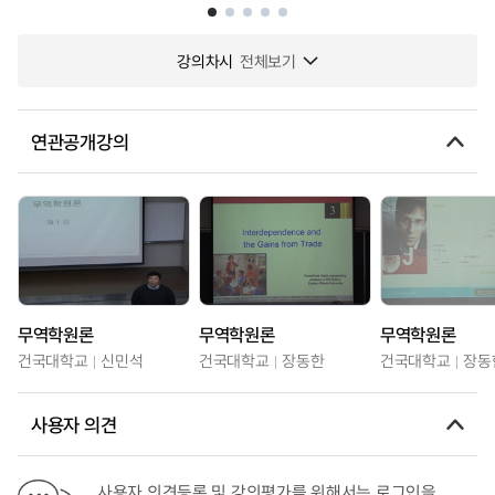
강의차시
전체보기
연관공개강의
무역학원론
무역학원론
무역학원론
건국대학교
신민석
건국대학교
장동한
건국대학교
장동
사용자 의견
사용자 의견등록 및 강의평가를 위해서는 로그인을