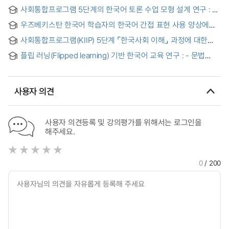
5단계 학습자를 대상으로 = Korean culture education plan
사회통합프로그램 5단계의 한국어 토론 수업 모형 설계 연구 : -
using advertisement : Focused on the KIIP 5th step
시민의식 함양을 중심으로- = A Study on the Design of
learner
우즈베키스탄 한국어 학습자의 한국어 간접 표현 사용 양상에
Korean Debate Class Model in the fifth stage of the
관한 연구 : 요청 표현을 중심으로 = A Study on the Use of
KIIP(Korea Immigration & Integration Program) : Focusing
사회통합프로그램(KIIP) 5단계 ⌜한국사회 이해⌟ 과정에 대한
Indirect Expressions in Korean by Uzbek Learners of
on the cultivation of citizenship
참여자의 인식과 개선방안에 관한 연구
Korean
플립 러닝(Flipped learning) 기반 한국어 교육 연구 : - 문법
수업을 중심으로 - = A Study on Korean Language
Education Based on Flipped Learning : Focusing on
Grammar Lesson
사용자 의견
사용자 의견등록 및 강의평가를 위해서는 로그인을
해주세요.
0
/ 200