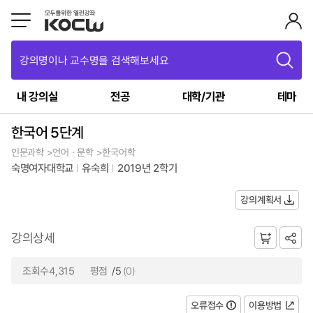
강의명이나 교수명을 검색해보세요
내 강의실
전공
대학/기관
테마
한국어 5단계
인문과학 >언어ㆍ문학 >한국어학
숙명여자대학교
유숙희
2019년 2학기
강의계획서
강의상세
조회수4,315
평점
/5
(0)
오류접수
이용방법