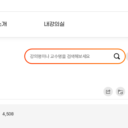
소개
내강의실
?
강의리스트
수강확인증강의
사용자의견
내강의클립
4,508