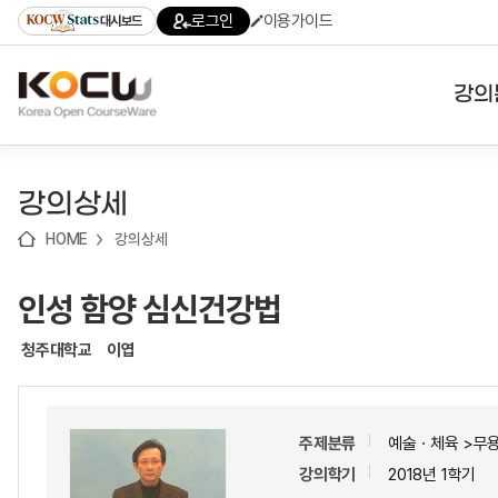
로
로
로
바
로그인
이용가이드
대시보드
가
가
가
로
기
기
기
가
(skip
기
to
강의
content)
대학
강의상세
기관
HOME
강의상세
전공
인성 함양 심신건강법
테마
청주대학교
이엽
주제분류
예술ㆍ체육 >무
강의학기
2018년 1학기