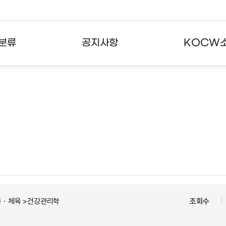
분류
공지사항
KOCW
강의
공지사항
KOCW란
강의
뉴스레터
활용안내
분야
주요통계현황
발자취
강의
서비스도움말
고객센터
용ㆍ체육 >건강관리학
조회수