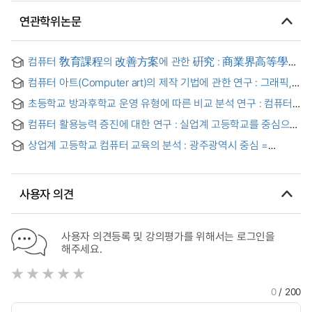
연관학위논문
컴퓨터 敎育課程의 改善方案에 관한 硏究 : 商業界高等學校
情報處理科를 中心으로 = A Study of the Strategies to
컴퓨터 아트(Computer art)의 제작 기법에 관한 연구 : 그래픽,
Improve the Computer Curriculums:based on the
애니메이션 기법을 중심으로
information course of commercial high school
초등학교 방과후학교 운영 유형에 따른 비교 분석 연구 : 컴퓨터
교육을 중심으로 = Comparative Analysis Study on the
컴퓨터 활용능력 증진에 대한 연구 : 실업계 고등학교를 중심으로
After-School Operation Types of Elementary Schools :
= A Study on Improving Ability to Use Computers:Focused
Focusing on Computer Education
상업계 고등학교 컴퓨터 교육의 분석 : 광주광역시 중심 =
on Vocational High School
Analysis of Computer Education of Commercial High
School Locating on Gwang-Ju Metropolitan City
사용자 의견
사용자 의견등록 및 강의평가를 위해서는 로그인을
해주세요.
0
/ 200