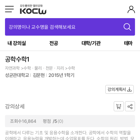
강의명이나 교수명을 검색해보세요
내 강의실
전공
대학/기관
테마
공학수학1
자연과학 >수학ㆍ물리ㆍ천문ㆍ지리 >수학
성균관대학교
김문현
2015년 1학기
강의계획서
강의상세
조회수16,864
평점
/5
(0)
공학에서 다루는 기초 및 응용수학을 소개한다. 공학에서 수학의 역할을
이해하고, 응용능력을 개발하는데 수업목표를 둔다. 수학의 원리, 방법, 모