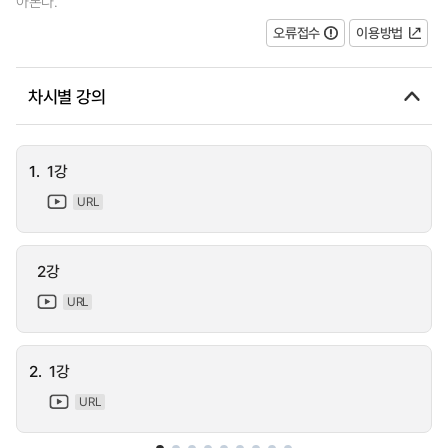
아본다.
오류접수
이용방법
차시별 강의
1.
1강
URL
2강
URL
2.
1강
URL