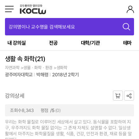
강의명이나 교수명을 검색해보세요
내 강의실
전공
대학/기관
테마
생활 속 화학(21)
자연과학 >생물ㆍ화학ㆍ환경 >생화학
광주여자대학교
박해령
2018년 2학기
강의상세
조회수8,343
평점
/5
(0)
우리는 화학 물질로 이루어진 세상에서 살고 있다. 동식물을 포함하여 지
구, 우주까지도 화학 물질 없이는 그 존재 자체도 설명할 수 없다. 일상생
활에서 마주치는 화학물질을 생활, 식품, 건강, 안전과 환경, 재료 등을 알