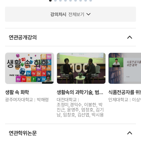
강의차시
전체보기
연관공개강의
생활 속 화학
생활속의 과학기술, 범죄, 법
식품전공자를 위
광주여자대학교
박해령
대전대학교
인제대학교
이상
조정미,경익수, 이봉한, 박
진근, 윤영주, 엄정호, 김기
남, 임창호, 김선엽, 박시용
연관학위논문