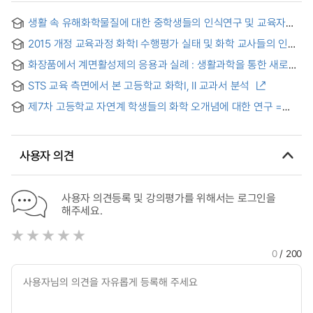
생활 속 유해화학물질에 대한 중학생들의 인식연구 및 교육자료
개발 = A Study of the Cognition of Middle School Students
2015 개정 교육과정 화학Ⅰ 수행평가 실태 및 화학 교사들의 인식
on the Hazardous Chemicals of Life and Development of
분석
Teaching Materials
화장품에서 계면활성제의 응용과 실례 : 생활과학을 통한 새로운
과학교육으로의 접근 = Example and application of
STS 교육 측면에서 본 고등학교 화학Ⅰ, Ⅱ 교과서 분석
surfactant in cosmetics : approaching new scientific
education method through life science
제7차 고등학교 자연계 학생들의 화학 오개념에 대한 연구 =
Study on high school students' misconceptions of
chemistry 1 according to the 7th course of study
curriculum
사용자 의견
사용자 의견등록 및 강의평가를 위해서는 로그인을
해주세요.
0
/ 200