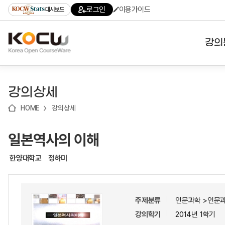
로
로
로
바
로그인
이용가이드
대시보드
가
가
가
로
기
기
기
가
(skip
기
to
강의
content)
대학
강의상세
기관
HOME
강의상세
전공
일본역사의 이해
테마
한양대학교
정하미
주제분류
인문과학 >인문
강의학기
2014년 1학기