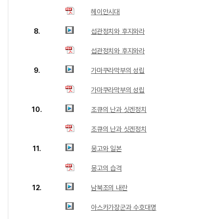
헤이안시대
8.
섭관정치와 후지와라
섭관정치와 후지와라
9.
가마쿠라막부의 성립
가마쿠라막부의 성립
10.
조큐의 난과 싯겐정치
조큐의 난과 싯겐정치
11.
몽고와 일본
몽고의 습격
12.
남북조의 내란
아스카가장군과 수호대명