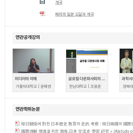
개국
페리의 일본 도달과 개국
연관공개강의
미디어의 이해
글로컬 다문화사회의 이해
과학사
가톨릭대학교 | 윤혜영
한남대학교 | 조용훈
경북대
연관학위논문
韓日關係에 對한 日本歷史 敎育의 史的 考察 : 韓日兩國의 國際理解를 爲한 敎育을 中心
國際理解 增進을 위한 渤海.日本 交流史 學習 硏究 = (A)study on the learni