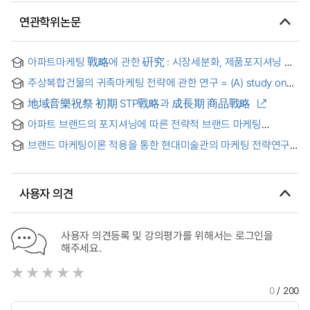
연관학위논문
아파트마케팅 戰略에 관한 硏究 : 시장세분화, 제품포지셔닝 및
4' Ps 마케팅믹스 전략을 중심으로 = (A) Study on
주상복합건물의 귀족마케팅 전략에 관한 연구 = (A) study on
Condominium Marketing Strategy : Focused on Market
high-end marketing strategies for mixed-use building
Segmentation, Positioning and 4' Ps Marketing Mix
地域音樂祝祭 初期 STP戰略과 成長期 商品戰略
complexes
Strategy
아파트 브랜드의 포지셔닝에 따른 전략적 브랜드 마케팅
사례연구 = A Case Study of Strategic Brand Marketing by
브랜드 마케팅이론 적용을 통한 현대미술관의 마케팅 전략연구 :
Positioning of Apartment Brands
브랜드 포지셔닝과 브랜드 확장 적용을 중심으로
사용자 의견
사용자 의견등록 및 강의평가를 위해서는 로그인을
해주세요.
0
/ 200