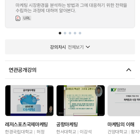
마케팅 시장환경을 분석하는 방법과 그에 대응하기 위한 전략을
수립하는 과정에 대하여 알아본다.
URL
강의차시
전체보기
연관공개강의
레저스포츠국제마케팅
공항마케팅
마케팅의 이해
한경국립대학교
허정
한서대학교
이강석
건양대학교
황지