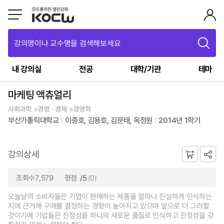
강의명이나 교수명을 검색해보세요
내 강의실
전공
대학/기관
테마
마케팅 액츄얼리
사회과학 >경영ㆍ경제 >경영학
부산가톨릭대학교
이종호, 김용호, 김문태, 옥정원
2014년 1학기
강의상세
조회수7,579
평점
/5
(0)
오늘날의 소비자들은 기업이 판매하는 제품을 얼마나 진실하게 인식하는
지에 근거해 구매를 결정하는 경향이 높아지고 있으며 앞으로 더 그러할
것이기에 기업들은 진정성을 하나의 새로운 품질로 인식하고 진정성을 강