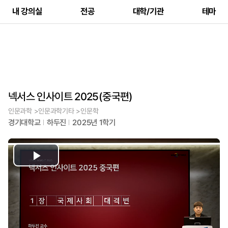
내 강의실
전공
대학/기관
테마
넥서스 인사이트 2025(중국편)
인문과학 >인문과학기타 >인문학
경기대학교
하두진
2025년 1학기
Play
Video