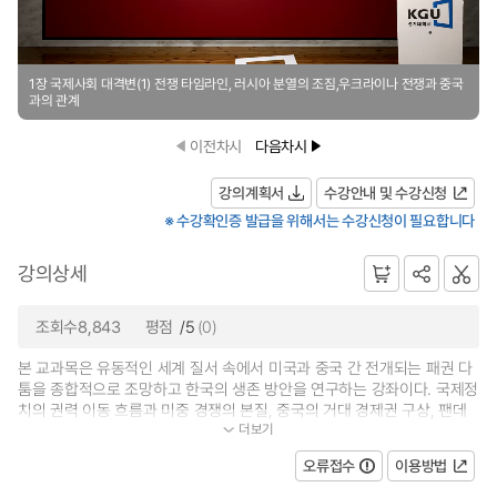
1장 국제사회 대격변(1) 전쟁 타임라인, 러시아 분열의 조짐,우크라이나 전쟁과 중국
과의 관계
이전차시
다음차시
강의계획서
수강안내 및 수강신청
※ 수강확인증 발급을 위해서는 수강신청이 필요합니다
강의상세
조회수8,843
평점
/5
(0)
본 교과목은 유동적인 세계 질서 속에서 미국과 중국 간 전개되는 패권 다
툼을 종합적으로 조망하고 한국의 생존 방안을 연구하는 강좌이다. 국제정
치의 권력 이동 흐름과 미중 경쟁의 본질, 중국의 거대 경제권 구상, 팬데
더보기
믹 이후 글로벌 재편 양상까지 포...
오류접수
이용방법