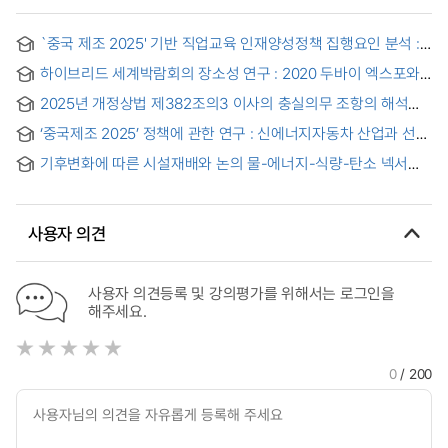
`중국 제조 2025' 기반 직업교육 인재양성정책 집행요인 분석 :
장시성을 중심으로- = An Analysis of the Implementation
하이브리드 세계박람회의 장소성 연구 : 2020 두바이 엑스포와
Factors of Vocational Education Talent Cultivation Policies
2025 오사카·간사이 엑스포를 중심으로 = A Study on the
under `Made in China 2025' Focusing on Jiangxi Province
2025년 개정상법 제382조의3 이사의 충실의무 조항의 해석과
Sense of Place in Hybrid World Expositions: A Case Study
운용방안 = A Study on the Legal Interpretation and Practical
of Expo 2020 Dubai and Expo 2025 Osaka-Kansai
‘중국제조 2025’ 정책에 관한 연구 : 신에너지자동차 산업과 선박
Operation of Article 382-3 in the 2025 Amendment
산업을 중심으로
Korean Commercial Act
기후변화에 따른 시설재배와 논의 물-에너지-식량-탄소 넥서스
분석 = Water-Energy-Food-Carbon Nexus Analysis in
Protected and Paddy Farming under Climate Change
사용자 의견
사용자 의견등록 및 강의평가를 위해서는 로그인을
해주세요.
0
/ 200