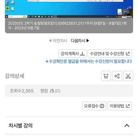
2023년도 2학기 숲힐링캠프[01] (GEN22631_01) 1주차 [9월1일 - 9월7일] 1회
차 - 2023년 9월 7일
이전차시
다음차시
강의계획서
수강안내 및 수강신청
※ 수강확인증 발급을 위해서는 수강신청이 필요합니다
강의상세
조회수2,555
평점
/5
(0)
오류접수
이용방법
차시별 강의