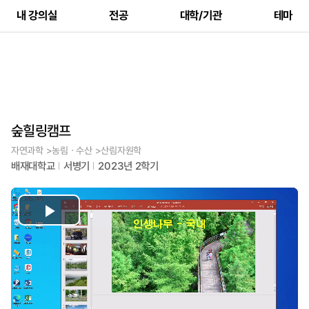
내 강의실
전공
대학/기관
테마
숲힐링캠프
자연과학 >농림ㆍ수산 >산림자원학
배재대학교
서병기
2023년 2학기
Play
Video