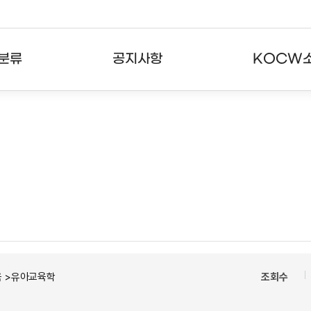
분류
공지사항
KOCW
강의
공지사항
KOCW란
강의
뉴스레터
활용안내
분야
주요통계현황
발자취
강의
서비스도움말
고객센터
육 >유아교육학
조회수