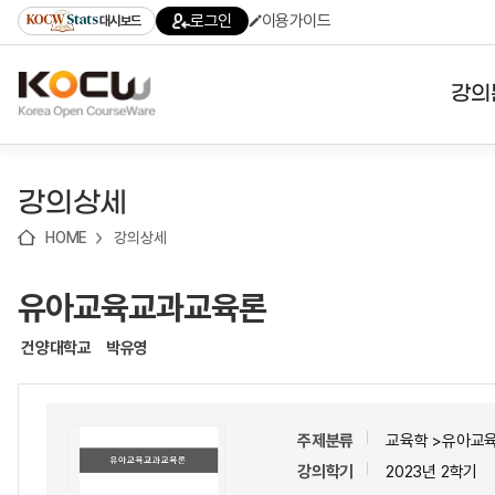
로
로
로
바
로그인
이용가이드
대시보드
가
가
가
로
기
기
기
가
(skip
기
to
강의
content)
대학
강의상세
기관
HOME
강의상세
전공
유아교육교과교육론
테마
건양대학교
박유영
주제분류
교육학 >유아교
강의학기
2023년 2학기