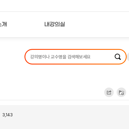
소개
내강의실
?
강의리스트
수강확인증강의
사용자의견
내강의클립
3,143