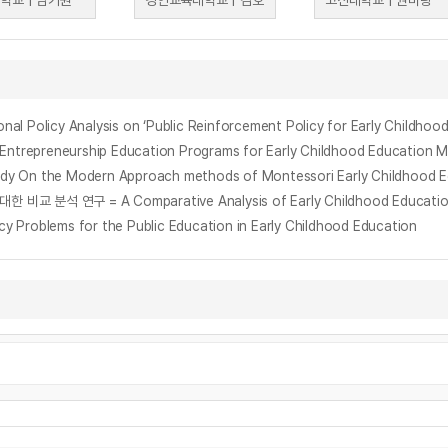
학교 | 남기원
경인교육대학교 | 김호
고신대학교 | 권미량
icy Analysis on ‘Public Reinforcement Policy for Early Childhood
eneurship Education Programs for Early Childhood Education M
 the Modern Approach methods of Montessori Early Childhood Ed
lems for the Public Education in Early Childhood Education