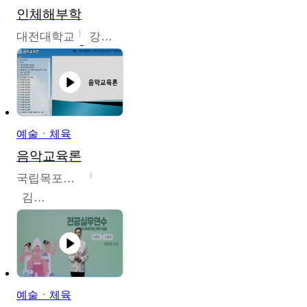
인체해부학
대전대학교
강지혁
예술ㆍ체육
음악교육론
국립목포대학교
김신영
예술ㆍ체육