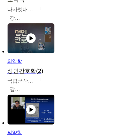
나사렛대학교
강지언
의약학
성인간호학(2)
국립군산대학교
강경아
의약학