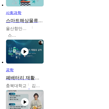
사회과학
스마트해상물류관리사 교육과정2
울산항만공사
스마트해상물류관리사 교육위원회
공학
폐배터리 재활용 공학
충북대학교
김영재,최진섭,한성수,한요셉,윤문수,박유세,강동우,박민준,이동주,조채용