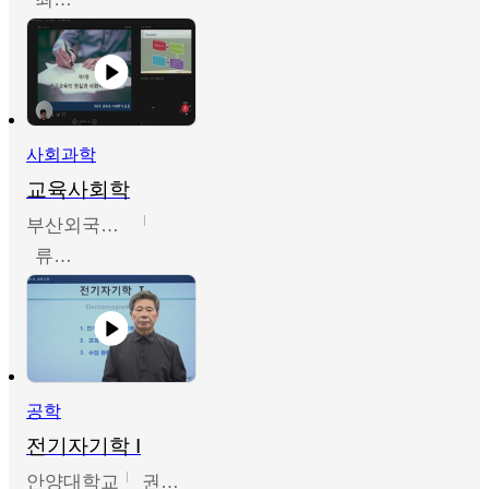
사회과학
교육사회학
부산외국어대학교
류영철
공학
전기자기학 I
안양대학교
권원현