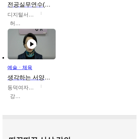
전공실무연수(헤어,메이크업,피부,네일)
디지털서울문화예술대학교
허정록
예술ㆍ체육
생각하는 서양미술의 이해
동덕여자대학교
강수미