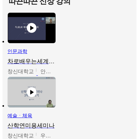
따끈따끈 신상 강의
인문과학
차로배우는세계문화
창신대학교
안소영
예술ㆍ체육
산학연미용세미나
창신대학교
우미옥,오윤경,박선이