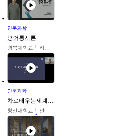
인문과학
영어통사론
경북대학교
하승완
인문과학
차로배우는세계문화
창신대학교
안소영