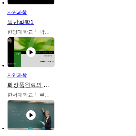
자연과학
일반화학1
한양대학교
박경호
자연과학
화장품원료의 종류와 특성
한서대학교
류은주