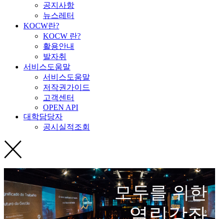
공지사항
뉴스레터
KOCW란?
KOCW 란?
활용안내
발자취
서비스도움말
서비스도움말
저작권가이드
고객센터
OPEN API
대학담당자
공시실적조회
모두를 위한
열린강좌