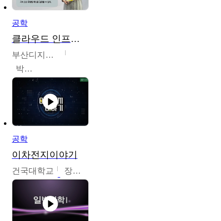
공학
클라우드 인프라 구축 및 활용
부산디지털대학교
박수현
공학
이차전지이야기
건국대학교
장호현