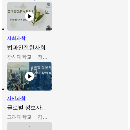
사회과학
법과안전한사회
창신대학교
정연균
자연과학
글로벌 정보사회와 통계의 창의적 기능
고려대학교
김희영