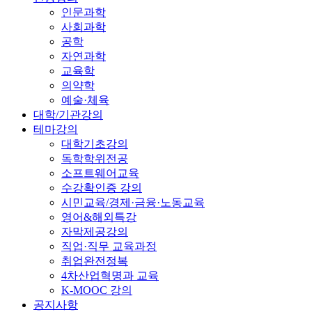
인문과학
사회과학
공학
자연과학
교육학
의약학
예술·체육
대학/기관강의
테마강의
대학기초강의
독학학위전공
소프트웨어교육
수강확인증 강의
시민교육/경제·금융·노동교육
영어&해외특강
자막제공강의
직업·직무 교육과정
취업완전정복
4차산업혁명과 교육
K-MOOC 강의
공지사항