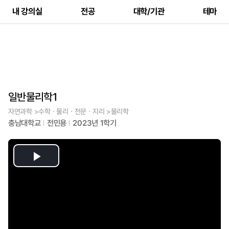
내 강의실
전공
대학/기관
테마
일반물리학1
자연과학 >수학ㆍ물리ㆍ천문ㆍ지리 >물리학
충남대학교
전민용
2023년 1학기
Play
Video