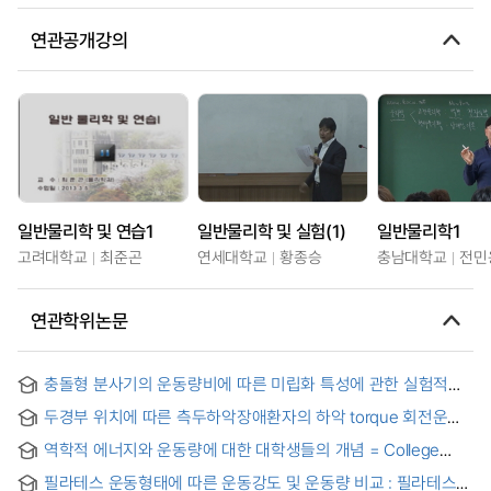
연관공개강의
일반물리학 및 연습1
일반물리학 및 실험(1)
일반물리학1
고려대학교
최준곤
연세대학교
황종승
충남대학교
전민
연관학위논문
충돌형 분사기의 운동량비에 따른 미립화 특성에 관한 실험적
연구 = Effect of momentum ratio on the atomization
두경부 위치에 따른 측두하악장애환자의 하악 torque 회전운동
characteristics of unlike doublet and unlike split triplet
분석 = Effects of Head Posture on the Rotational Torque
injectors
역학적 에너지와 운동량에 대한 대학생들의 개념 = College
Movement of Mandible in Patients with
students' conceptions on mechanical energy and
Temporomandibular Disorders
필라테스 운동형태에 따른 운동강도 및 운동량 비교 : 필라테스
momentum