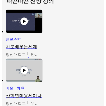
따끈따끈 신상 강의
인문과학
차로배우는세계문화
창신대학교
안소영
예술ㆍ체육
산학연미용세미나
창신대학교
우미옥,오윤경,박선이