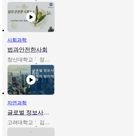
사회과학
법과안전한사회
창신대학교
정연균
자연과학
글로벌 정보사회와 통계의 창의적 기능
고려대학교
김희영