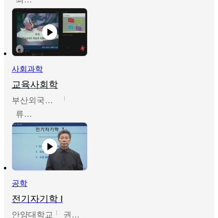
사회과학
교육사회학
부산외국어대학교
류영철
공학
전기자기학 I
안양대학교
권원현