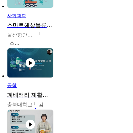
사회과학
스마트해상물류관리사 교육과정2
울산항만공사
스마트해상물류관리사 교육위원회
공학
폐배터리 재활용 공학
충북대학교
김영재,최진섭,한성수,한요셉,윤문수,박유세,강동우,박민준,이동주,조채용