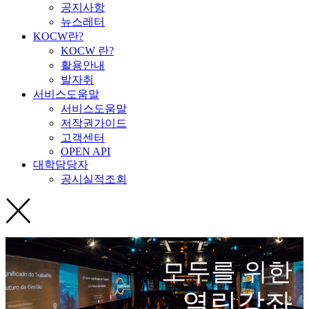
공지사항
뉴스레터
KOCW란?
KOCW 란?
활용안내
발자취
서비스도움말
서비스도움말
저작권가이드
고객센터
OPEN API
대학담당자
공시실적조회
모두를 위한
열린강좌