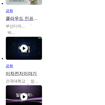
공학
클라우드 인프라 구축 및 활용
부산디지털대학교
박수현
공학
이차전지이야기
건국대학교
장호현