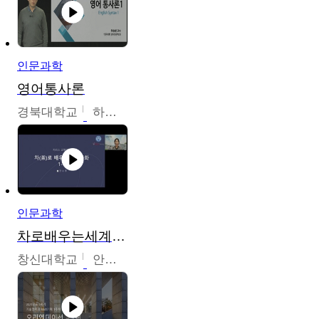
인문과학
영어통사론
경북대학교
하승완
인문과학
차로배우는세계문화
창신대학교
안소영