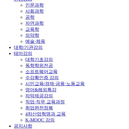
인문과학
사회과학
공학
자연과학
교육학
의약학
예술·체육
대학/기관강의
테마강의
대학기초강의
독학학위전공
소프트웨어교육
수강확인증 강의
시민교육/경제·금융·노동교육
영어&해외특강
자막제공강의
직업·직무 교육과정
취업완전정복
4차산업혁명과 교육
K-MOOC 강의
공지사항