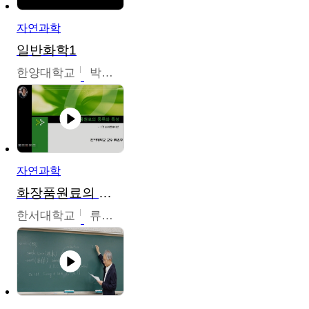
자연과학
일반화학1
한양대학교
박경호
자연과학
화장품원료의 종류와 특성
한서대학교
류은주