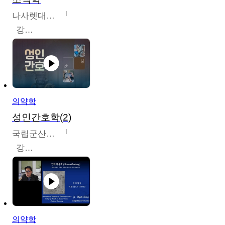
나사렛대학교
강지언
의약학
성인간호학(2)
국립군산대학교
강경아
의약학