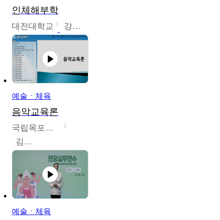
인체해부학
대전대학교
강지혁
예술ㆍ체육
음악교육론
국립목포대학교
김신영
예술ㆍ체육