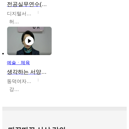
전공실무연수(헤어,메이크업,피부,네일)
디지털서울문화예술대학교
허정록
예술ㆍ체육
생각하는 서양미술의 이해
동덕여자대학교
강수미