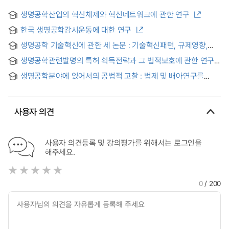
생명공학산업의 혁신체제와 혁신네트워크에 관한 연구
한국 생명공학감시운동에 대한 연구
생명공학 기술혁신에 관한 세 논문 : 기술혁신패턴, 규제영향,
R&D가치평가를 중심으로 = Three Essays on Biotechnology
생명공학관련발명의 특허 획득전략과 그 법적보호에 관한 연구
Innovation : Focusing on Innovation Patterns, Effects of
= Studies on the method of acquisition and legal
Regulation and R&D Valuation
생명공학분야에 있어서의 공법적 고찰 : 법제 및 배아연구를
protection of patent right about biotechnology patent
중심으로
사용자 의견
사용자 의견등록 및 강의평가를 위해서는 로그인을
해주세요.
0
/ 200