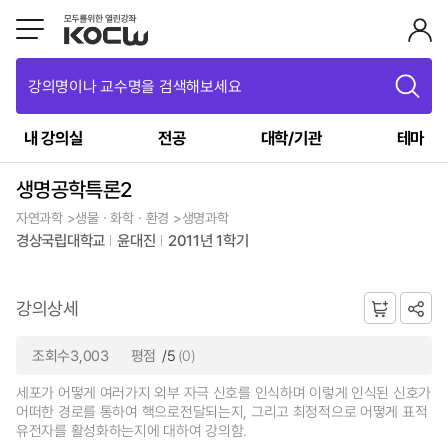
강의명이나 교수명을 검색해보세요
내 강의실
전공
대학/기관
테마
생명공학특론2
자연과학 >생물ㆍ화학ㆍ환경 >생명과학
경상국립대학교
윤대진
2011년 1학기
강의상세
조회수3,003
평점
/5
(0)
세포가 어떻게 여러가지 외부 자극 신호를 인식하며 이렇게 인식된 신호가
어떠한 경로를 통하여 핵으로전달되는지, 그리고 최정적으로 어떻게 표적
유전자를 활성화하는지에 대하여 강의함.