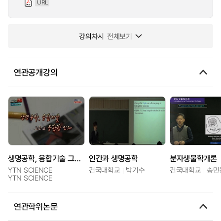
URL
강의차시
전체보기
연관공개강의
생명공학, 융합기술 그리고 융합형 인재
인간과 생명공학
분자생물학개론
YTN SCIENCE
건국대학교
박기수
건국대학교
송민
YTN SCIENCE
연관학위논문