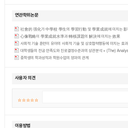
연관학위논문
社會的 强化가 中學校 學生의 學習行動 및 學業成就에 미치는 
心像戰略이 學業成就水準과 轉移課題의 解決에 미치는 效果
사회적 기술 훈련이 유아의 사회적 기술 및 상호협력행동에 미치는 효과 = The effect o
대학생들의 전공 만족도와 진로결정수준과의 상관분석 = (The) Analysis of Corr
중학생의 학과성적과 학원수업의 양과의 관계
사용자 의견
이용방법