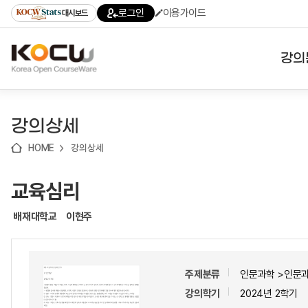
로
로
로
바
로그인
이용가이드
대시보드
가
가
가
로
기
기
기
가
(skip
기
to
강의
content)
대학
강의상세
기관
HOME
강의상세
전공
교육심리
테마
배재대학교
이현주
주제분류
인문과학 >인문
강의학기
2024년 2학기