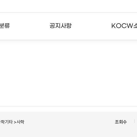
분류
공지사항
KOCW
강의
공지사항
KOCW란
강의
뉴스레터
활용안내
분야
주요통계현황
발자취
강의
서비스도움말
고객센터
과학기타 >사학
조회수