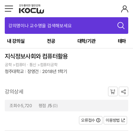
강의명이나 교수명을 검색해보세요
내 강의실
전공
대학/기관
테마
지식정보사회와 컴퓨터활용
공학 >컴퓨터ㆍ통신 >컴퓨터공학
청주대학교
장영건
2018년 1학기
강의상세
조회수5,720
평점
/5
(0)
오류접수
이용방법