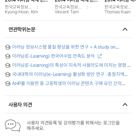
한국교육정보진흥협회
한국교육정보진흥협회
한국교육정보진흥협회
Kyung-Hoon, Kim
Vincent Tam
Thomas Kuan
연관학위논문
이러닝 정보시스템 품질 향상을 위한 연구 = A study on
Improving e-Learning System Quality
이러닝(E-Learning) 한국어수업 만족도 분석
이러닝(E-Learning)의 특성이 지속적 사용의도에 미치는 영향 :
몰입의 매개효과와 조절초점(regulatory focus)의 조절효과를
국내대학의 이러닝(e-Learning) 활성화 방안 연구 : 충청지역을
중심으로 = The Effects of Factors on the Intention to
중심으로 = Research on strategies for revitalization
Continued Use of E-Learning : Focusing on the mediating
AHP를 이용한 중·고등학생의 이러닝 콘텐츠 구매 요인 간의
programs of E-Learning among colleges and universities :
effect of immersion and the moderating effect of
중요도 연구 = A Study on the Weight Derivation of e-
Focusing on the Chungcheong area
regulatory focus
Learning Contents Purchasing Factors for the Secondary
School Students : using AHP
사용자 의견
사용자 의견등록 및 강의평가를 위해서는 로그인을
해주세요.