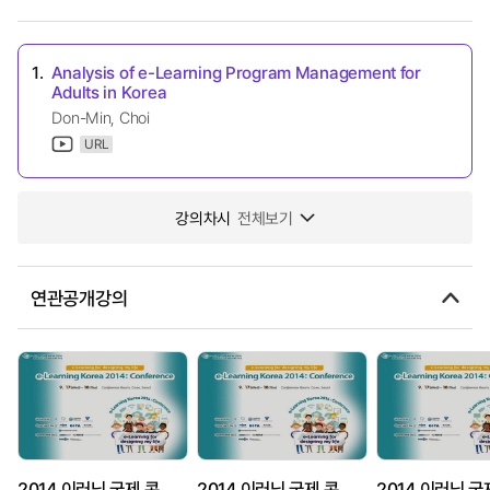
1.
Analysis of e-Learning Program Management for
Adults in Korea
Don-Min, Choi
URL
강의차시
전체보기
연관공개강의
2014 이러닝 국제 콘퍼런스 : E-Learning: Designing Classroom with Teacher~
2014 이러닝 국제 콘퍼런스 : Developing the PETAL e-Learning Platform~