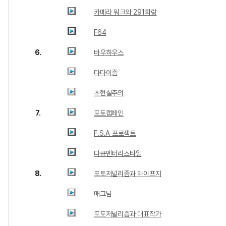
카메라 워크와 291화랑
F64
6.
바우하우스
다다이즘
초현실주의
7.
포토캠페인
F.S.A 프로젝트
다큐멘터리스타일
8.
포토저널리즘과 라이프지
매그넘
포토저널리즘과 대표작가