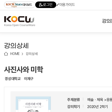
로
로
로
바
로그인
이용가이드
대시보드
가
가
가
로
기
기
기
가
(skip
기
to
강의
content)
대학
강의상세
기관
HOME
강의상세
전공
사진사와 미학
테마
경성대학교
이재구
주제분류
예술ㆍ체육 >응
강의학기
2020년 2학기