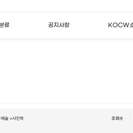
분류
공지사항
KOCW
강의
공지사항
KOCW란
강의
뉴스레터
활용안내
분야
주요통계현황
발자취
강의
서비스도움말
고객센터
용예술 >사진학
조회수