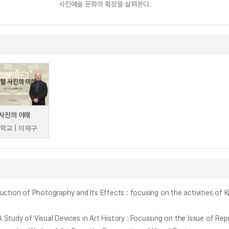
사진예술 문화의 확장을 살펴본다.
사진의 이해
학교 | 이재구
 Photography and Its Effects : focusing on the activities of K
isual Devices in Art History : Focussing on the Issue of Repre