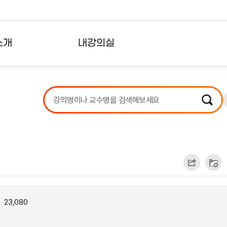
소개
내강의실
?
강의리스트
수강확인증강의
사용자의견
내강의클립
23,080