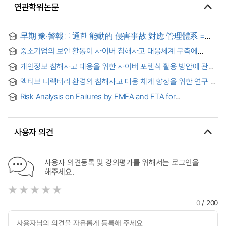
연관학위논문
早期 豫·警報를 通한 能動的 侵害事故 對應 管理體系 =
Active Process of Incident Response through Early
중소기업의 보안 활동이 사이버 침해사고 대응체계 구축에
Warning & Alert
미치는 영향 연구 = A Study on the Impact of SMEs' Security
개인정보 침해사고 대응을 위한 사이버 포렌식 활용 방안에 관한
Activities on the Establishment of Cyber Incident
연구 : 공공기관 중심으로 = A Study on the Cyber ??
Management System
액티브 디렉터리 환경의 침해사고 대응 체계 향상을 위한 연구
Forensics Utilization for Personal Information Incident
Response
Risk Analysis on Failures by FMEA and FTA for
Locomotives Running between Mandalay and Myitkyina of
Myanma Railways
사용자 의견
사용자 의견등록 및 강의평가를 위해서는 로그인을
해주세요.
0
/ 200