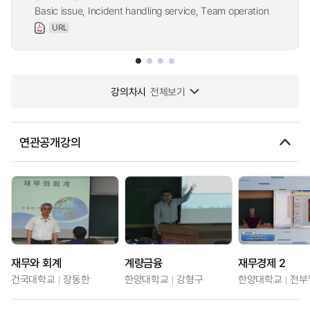
Basic issue, Incident handling service, Team operation
URL
강의차시
전체보기
연관공개강의
재무와 회계
계량금융
재무경제 2
건국대학교
장동한
한양대학교
강형구
한양대학교
전부