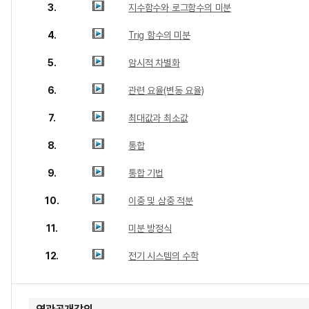
3.
지수함수와 로그함수의 미분
4.
Trig 함수의 미분
5.
암시적 차별화
6.
관련 요율(변동 요율)
7.
최대값과 최소값
8.
통합
9.
통합 기법
10.
이중 및 삼중 적분
11.
미분 방정식
12.
전기 시스템의 수학