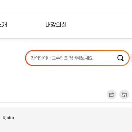
소개
내강의실
?
강의리스트
수강확인증강의
사용자의견
내강의클립
4,565