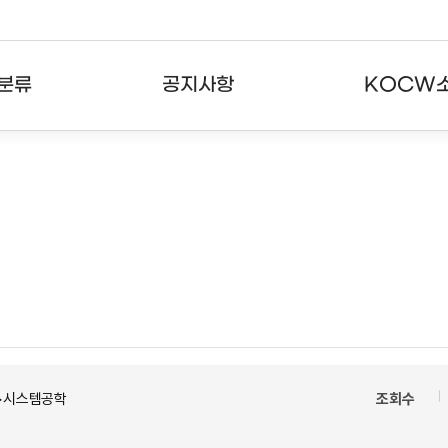
분류
공지사항
KOCW
강의
공지사항
KOCW란
강의
뉴스레터
활용안내
분야
주요통계현황
발자취
강의
서비스도움말
고객센터
 >시스템공학
조회수