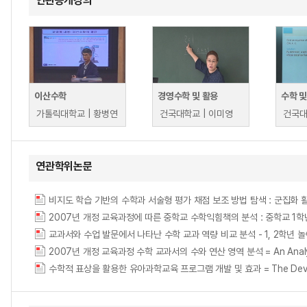
연관공개강의
이산수학
경영수학 및 활용
수학 및
가톨릭대학교 | 황병연
건국대학교 | 이미영
건국대
연관학위논문
비지도 학습 기반의 수학과 서술형 평가 채점 보조 방법 탐색 : 군집화 활용을 중심으로 =
2007년 개정 교육과정 수학 교과서의 수와 연산 영역 분석 = An Analysis of N
수학적 표상을 활용한 유아과학교육 프로그램 개발 및 효과 = The Development 