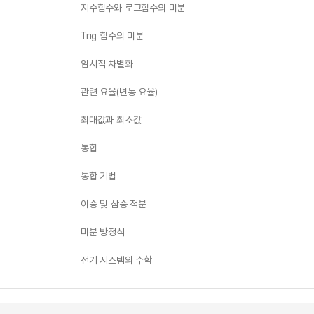
지수함수와 로그함수의 미분
Trig 함수의 미분
암시적 차별화
관련 요율(변동 요율)
최대값과 최소값
통합
통합 기법
이중 및 삼중 적분
미분 방정식
전기 시스템의 수학