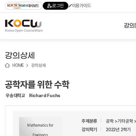
로
로
로
바
로그인
이용가이드
대시보드
가
가
가
로
기
기
기
가
(skip
기
to
강의
content)
대학
강의상세
기관
HOME
강의상세
전공
공학자를 위한 수학
테마
우송대학교
Richard Fuchs
주제분류
공학 >기타공학
강의학기
2022년 2학기