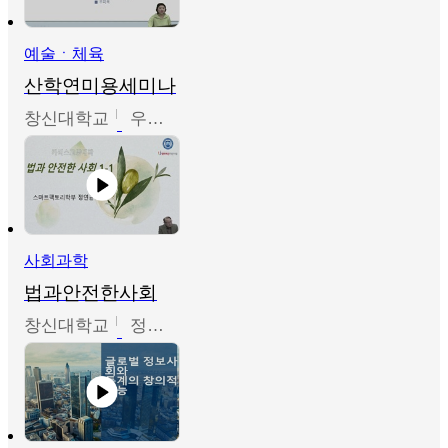
예술ㆍ체육
산학연미용세미나
창신대학교
우미옥,오윤경,박선이
사회과학
법과안전한사회
창신대학교
정연균