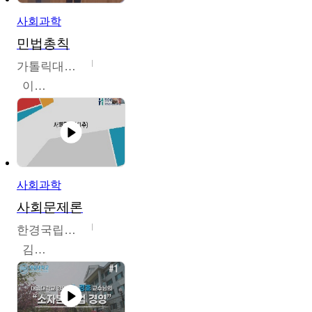
사회과학
민법총칙
가톨릭대학교
이홍민
사회과학
사회문제론
한경국립대학교
김구민