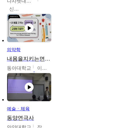
나사렛대학교
신미경
의약학
내몸을지키는면역반응과감염병치료약
동아대학교
이상민
예술ㆍ체육
동양연극사
안양대학교
장영수