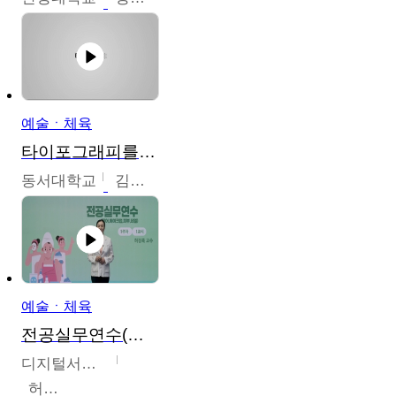
예술ㆍ체육
타이포그래피를 배워봅시다.
동서대학교
김경원
예술ㆍ체육
전공실무연수(헤어,메이크업,피부,네일)
디지털서울문화예술대학교
허정록