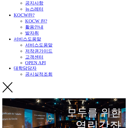
공지사항
뉴스레터
KOCW란?
KOCW 란?
활용안내
발자취
서비스도움말
서비스도움말
저작권가이드
고객센터
OPEN API
대학담당자
공시실적조회
모두를 위한
열린강좌