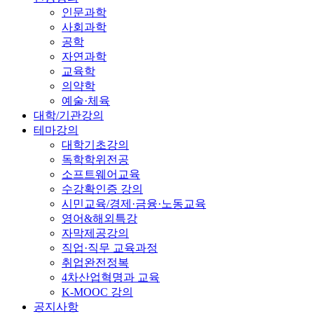
인문과학
사회과학
공학
자연과학
교육학
의약학
예술·체육
대학/기관강의
테마강의
대학기초강의
독학학위전공
소프트웨어교육
수강확인증 강의
시민교육/경제·금융·노동교육
영어&해외특강
자막제공강의
직업·직무 교육과정
취업완전정복
4차산업혁명과 교육
K-MOOC 강의
공지사항