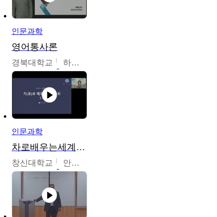
인문과학
영어통사론
경북대학교
하승완
인문과학
차로배우는세계문화
창신대학교
안소영