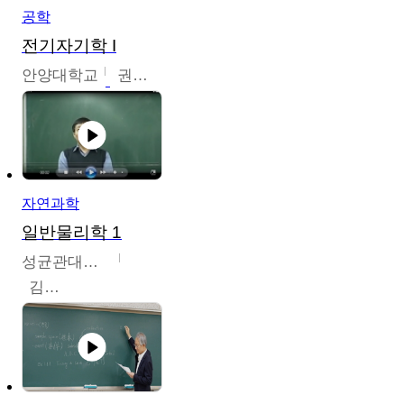
공학
전기자기학 I
안양대학교
권원현
자연과학
일반물리학 1
성균관대학교
김범준