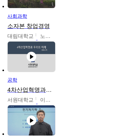
사회과학
소자본 창업경영
대림대학교
노경호
공학
4차산업혁명과우리의미래
서원대학교
이병권