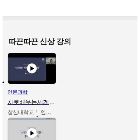
따끈따끈 신상 강의
인문과학
차로배우는세계문화
창신대학교
안소영