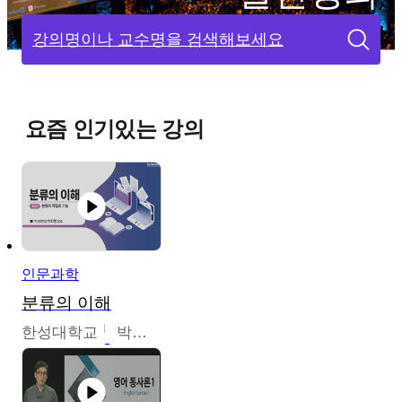
강의명이나 교수명을 검색해보세요
요즘 인기있는 강의
인문과학
분류의 이해
한성대학교
박지영,이혜원,최인경