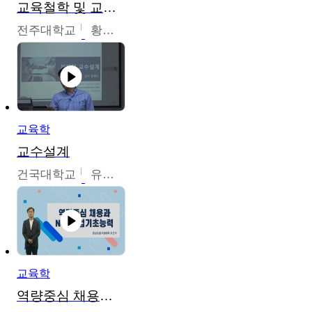
교육철학 및 교육사
전주대학교
황혜연
교육학
교수설계
건국대학교
유병민
교육학
역량중심 채용과 NCS직업기초능력