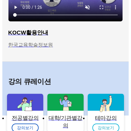
KOCW활용안내
한국교육학술정보원
강의 큐레이션
전공별강의
대학/기관별강
테마강의
의
강의보기
강의보기