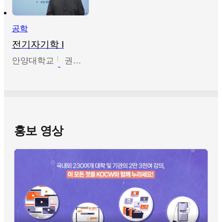
공학
전기자기학 I
안양대학교
권원현
홍보 영상