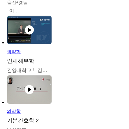
울산/경남권역센터
이은석
의약학
인체해부학
건양대학교
김철태
의약학
기본간호학 2