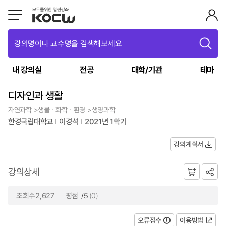
강의명이나 교수명을 검색해보세요
내 강의실
전공
대학/기관
테마
디자인과 생활
자연과학 >생물ㆍ화학ㆍ환경 >생명과학
한경국립대학교
이경석
2021년 1학기
강의계획서
강의상세
조회수2,627
평점
/5
(0)
오류접수
이용방법