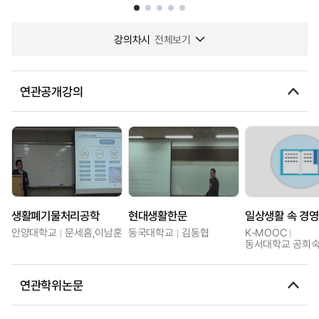
강의차시
전체보기
연관공개강의
생활폐기물처리공학
현대생활한문
일상생활 속 경
안양대학교
문세흠,이남훈
동국대학교
김동협
K-MOOC
동서대학교 공희
연관학위논문