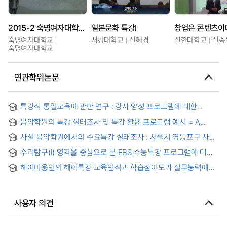
2015-2 숙명여자대학교 특강
일본문화 특강I
숙명여자대학교
서강대학교
신혜경
신한대학교
신종
숙명여자대학교
연관학위논문
특강식 통일교육에 관한 연구 : 강사 양성 프로그램에 대한
비판적 접근
음악학원의 특강 실태조사 및 특강 활용 프로그램 예시 = A
Survey on Special Lectures in Music Academy and
사설 음악학원에서의 수요특강 실태조사 : 서울시 영등포구 사설
Examples of Program for Special Lectures
음악학원을 중심으로 = Study on 'Wednesday Special
수리탐구(I) 영역을 중심으로 본 EBS 수능특강 프로그램에 대한
Lecture' in Private Music Institute : Focusing on Private
조사 연구 = Research on EBS high school mathmatical area
Music institute located in Yeongdeungpo-Gu, Seoul
헤어미용인의 헤어특강 교육인식과 학습참여도가 실무능력에
program
미치는 영향 = The Effect of Hair Special Lecture Education
Awareness and Participation in Learning on Hair Practice
Ability of Hairdressers
사용자 의견