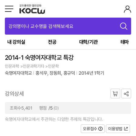
강의명이나 교수명을 검색해보세요
내 강의실
전공
대학/기관
테마
2014-1 숙명여자대학교 특강
인문과학 >인문과학기타 >인문학
숙명여자대학교
홍석우, 장동희, 홍규덕
2014년 1학기
강의상세
조회수5,401
평점
/5
(0)
숙명여자대학교에서 주관하는 다양한 주제의 특강입니다.
오류접수
이용방법