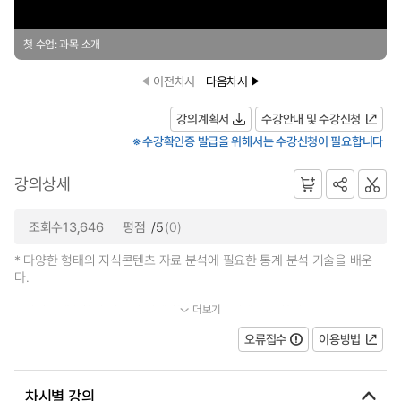
첫 수업: 과목 소개
이전차시
다음차시
강의계획서
수강안내 및 수강신청
※ 수강확인증 발급을 위해서는 수강신청이 필요합니다
강의상세
조회수13,646
평점
/5
(0)
* 다양한 형태의 지식콘텐츠 자료 분석에 필요한 통계 분석 기술을 배운
다.
더보기
* 지식콘텐츠학이 비교적 신생 학문이라는 점에 주목하여, (1)...
오류접수
이용방법
차시별 강의