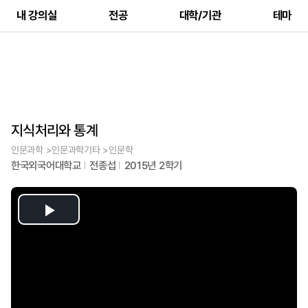
내 강의실
전공
대학/기관
테마
지식처리와 통계
인문과학 >인문과학기타 >인문학
한국외국어대학교
전종섭
2015년 2학기
Play
Video