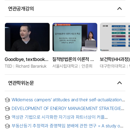
연관공개강의
Goodbye, textbooks; hello, open-source learning
질적방법론의 이론적 배경과 쟁점
보건학(HH과정)
TED
Richard Baraniuk
서울시립대학교
안준희
대구한의대학교
연관학위논문
Wilderness campers' attitudes and their self-actualization
based on study in three ontario provincial parks
DEVELOPMENT OF ENERGY MANAGEMENT STRATEGIES
FOR FUEL CELL-BATTERY-SUPERCAPACITOR HYBRID
역상관 기법으로 시각화한 자기상과 파트너상이 커플
POWER SYSTEM
관계만족도에 미치는 영향 = Effects of Self-image and
부동산등기 추정력과 증명책임 분배에 관한 연구 = A study on
Partner-image Visualized by Reverse Correlation Method