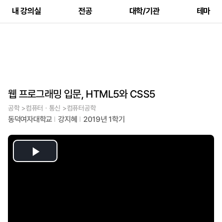
내 강의실
전공
대학/기관
테마
웹 프로그래밍 입문, HTML5와 CSS5
공학 >컴퓨터ㆍ통신 >컴퓨터공학
동덕여자대학교
강지혜
2019년 1학기
Play
Video