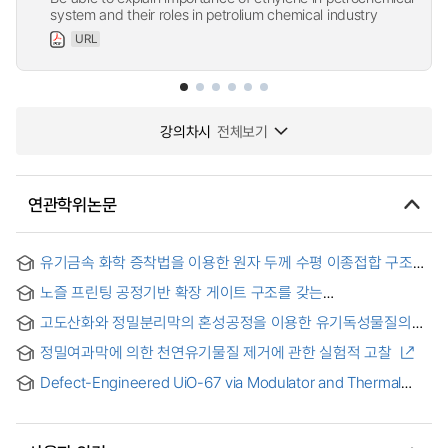
system and their roles in petrolium chemical industry
URL
강의차시
전체보기
연관학위논문
유기금속 화학 증착법을 이용한 원자 두께 수평 이종접합 구조의
합성 = Synthesis of Atomically Thin Lateral Heterostructure
노즐 프린팅 공정기반 확장 게이트 구조를 갖는
Using MOCVD
유기전기화학트랜지스터의 전기적 특성 분석 = Analysis of the
고도산화와 정밀분리막의 혼성공정을 이용한 유기독성물질의
Electrical Properties of OrganicElectrochemical Transistors
제거 = Removal of Organic Chemicals Using a Hybrid of
with a Nozzle Printing Process-Based Extended-Gate
정밀여과막에 의한 천연유기물질 제거에 관한 실험적 고찰
Advanced Oxidation and Micro Filtration
Structure
Defect-Engineered UiO-67 via Modulator and Thermal
Activation for Enhanced Chemical Warfare Agents (CWAs)
Simulant Adsorption = 조절제 및 열활성화 기반 결함 공학을
적용한 UiO-67의 화학작용제 유사체 흡착 성능 향상 연구