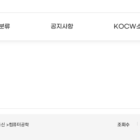
분류
공지사항
KOCW
강의
공지사항
KOCW란
강의
뉴스레터
활용안내
분야
주요통계현황
발자취
강의
서비스도움말
고객센터
통신 >컴퓨터공학
조회수