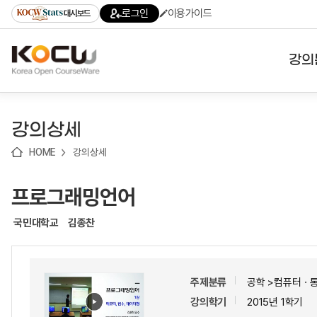
로
로
로
바
로그인
이용가이드
대시보드
가
가
가
로
기
기
기
가
(skip
기
to
강의
content)
대학
강의상세
기관
HOME
강의상세
전공
프로그래밍언어
테마
국민대학교
김종찬
주제분류
공학 >컴퓨터ㆍ
강의학기
2015년 1학기