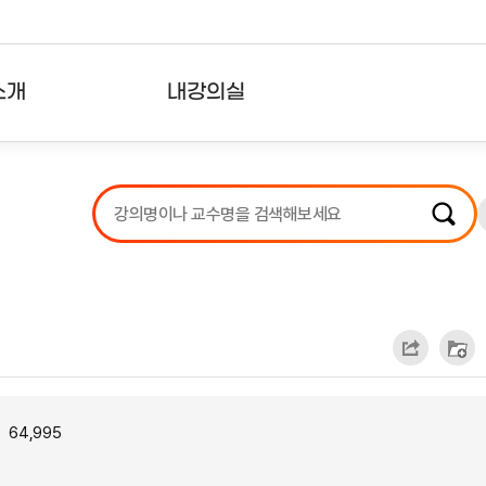
소개
내강의실
?
강의리스트
수강확인증강의
사용자의견
내강의클립
64,995