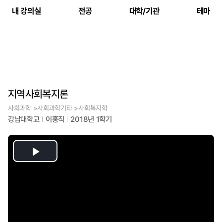
내 강의실
전공
대학/기관
테마
지역사회복지론
사회과학 >사회과학기타 >사회복지학
강남대학교
이홍직
2018년 1학기
Play
Video