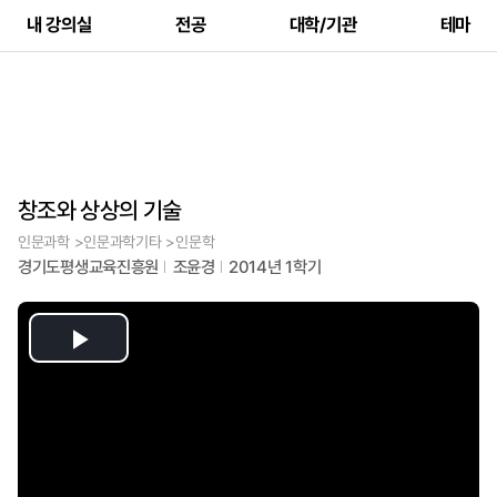
내 강의실
전공
대학/기관
테마
창조와 상상의 기술
인문과학 >인문과학기타 >인문학
경기도평생교육진흥원
조윤경
2014년 1학기
Play
Video