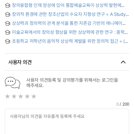
창의융합형 인재 양성에 있어 통합예술교육이 상상력 발현에
미치는 영향 : 초등학교 4학년 예술교과교육 중심으로
창의적 환경에 관한 창조산업의 수요자 지향성 연구 = A Study
on the Demander Orientation of the Creative Milieu in the
상상력과 창의력의 관계 분석을 통한 자존감 기반의 애니메이션
Creative Industry
캐릭터 창작 방법론(SE&I -C) = Methodology (SE&I-C) of
미술교육에서의 창의성 향상을 위한 상상력에 관한 연구 : 중학교
Animation Creationthrough the Relationship between
미술교육을 중심으로 = A Study of Imagination to Improve
Imaginationand Creativity Base on Self-Esteem
초등학교 저학년의 음악적 상상력 계발을 위한 창의적 접근 = (A)
Creativity in Art Education : Focusing on Middle School Art
Creative approach to the development of Musical
Education
imagination for lower grades in elementary school
사용자 의견
사용자 의견등록 및 강의평가를 위해서는 로그인을
해주세요.
0
/ 200