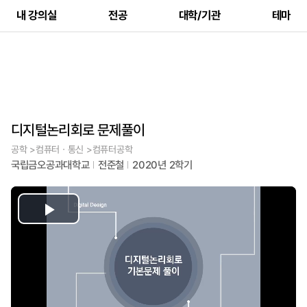
내 강의실
전공
대학/기관
테마
디지털논리회로 문제풀이
공학 >컴퓨터ㆍ통신 >컴퓨터공학
국립금오공과대학교
전준철
2020년 2학기
Play
Video