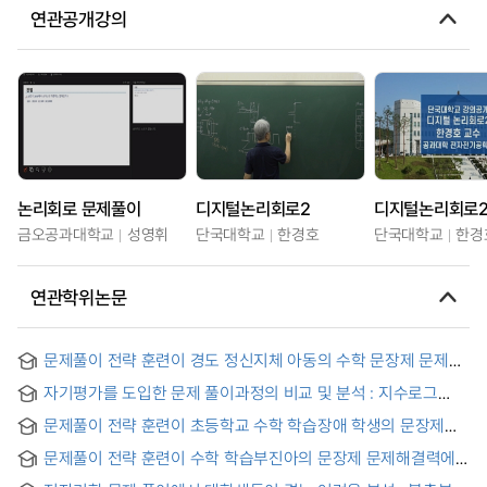
연관공개강의
논리회로 문제풀이
디지털논리회로2
디지털논리회로
금오공과대학교
성영휘
단국대학교
한경호
단국대학교
한경
연관학위논문
문제풀이 전략 훈련이 경도 정신지체 아동의 수학 문장제 문제
해결력에 미치는 효과 = (The) effect of problem-soving
자기평가를 도입한 문제 풀이과정의 비교 및 분석 : 지수로그
strategy training on the mathematical Word problem
실생활 문제 중심으로 = (The) Comparison and analysis of
solving skills of children with mild mental retardation
문제풀이 전략 훈련이 초등학교 수학 학습장애 학생의 문장제
math proplem solvinging processes with the student's
문제해결력과 귀인성향에 미치는 효과 = The Effects of a
self-evaluation
문제풀이 전략 훈련이 수학 학습부진아의 문장제 문제해결력에
'Word Problem Solving Strategy' to the Achievement on
미치는 효과 = The Effects of Word Problem Solving
Word problem and Attribution Tendency of Elementary