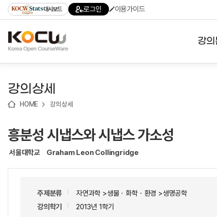
로
로
로
바
로그인
이용가이드
대시보드
가
가
가
로
기
기
기
가
(skip
기
to
강의
content)
대학
강의상세
기관
HOME
강의상세
전공
흥분성 시냅스와 시냅스 가소성
테마
서울대학교
Graham Leon Collingridge
주제분류
자연과학 >생물ㆍ화학ㆍ환경 >생명공학
강의학기
2013년 1학기