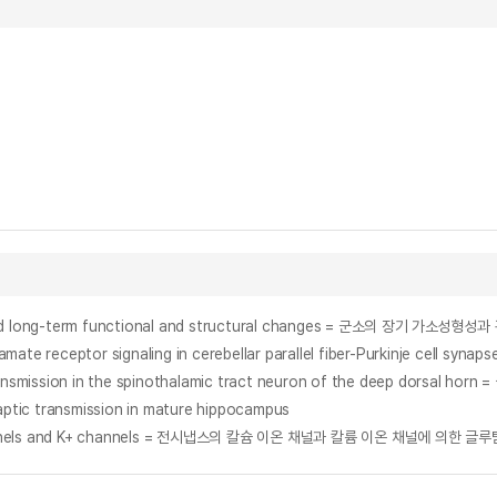
ptic transmission in the spinothalamic tract neuron of the deep
ic transmission in mature hippocampus
a2+ channels and K+ channels = 전시냅스의 칼슘 이온 채널과 칼륨 이온 채널에 의