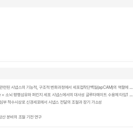
Role of Aplysia cell adhesion molecules during 5-HT-induced long-term functional and structural changes = 군소의 장기 가소성형성과 관련된 시냅스의 기능적, 구조적 변화과정에서 세포접착단백질(apCAM)의 역할에 대한 연구
Long-term synaptic depression of type 1 metabotropic glutamate receptor signaling in cerebellar parallel fiber-Purkinje cell synapse = 소뇌 평행섬유와 퍼킨지 세포 시냅스에서의 대사성 글루타메이트 수용체 타입1 신호의 장기적인 시냅스 저하
 dorsal horn = 심부 척수시상로 신경세포에서 시냅스 전달의 조절과 장기 가소성
한 글루탐산 분비의 조절 기전 연구