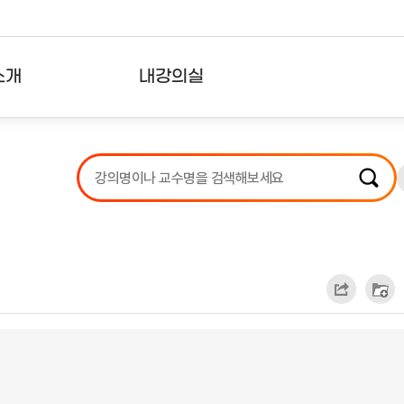
소개
내강의실
?
강의리스트
수강확인증강의
사용자의견
내강의클립