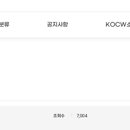
분류
공지사항
KOCW
강의
공지사항
KOCW란
강의
뉴스레터
활용안내
분야
주요통계현황
발자취
강의
서비스도움말
고객센터
조회수
7,004