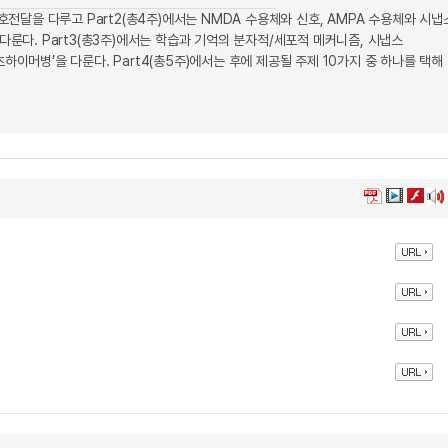
호전달을 다루고 Part2(총4주)에서는 NMDA 수용체와 신호, AMPA 수용체와 시냅
 다룬다. Part3(총3주)에서는 학습과 기억의 분자적/세포적 메커니즘, 시냅스
이머병’을 다룬다. Part4(총5주)에서는 후에 제공될 주제 10가지 중 하나를 택해