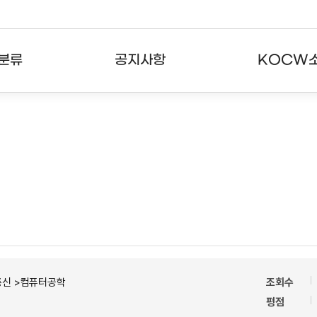
분류
공지사항
KOCW
강의
공지사항
KOCW란
강의
뉴스레터
활용안내
분야
주요통계현황
발자취
강의
서비스도움말
고객센터
통신 >컴퓨터공학
조회수
평점