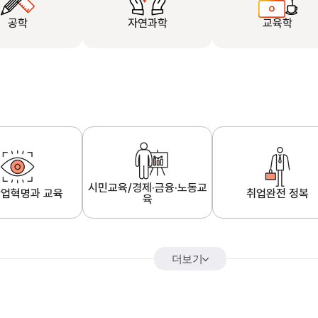
공학
자연과학
교육학
시민교육/경제·금융·노동교
업혁명과 교육
취업완전 정복
육
더보기
어&해외특강
K-MOOC 강의