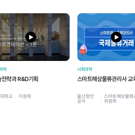
과학
사회과학
술전략과 R&D기획
스마트해상물류관리사 교
대학교
이원희
울산항만
스마트해상물류
공사
위원회