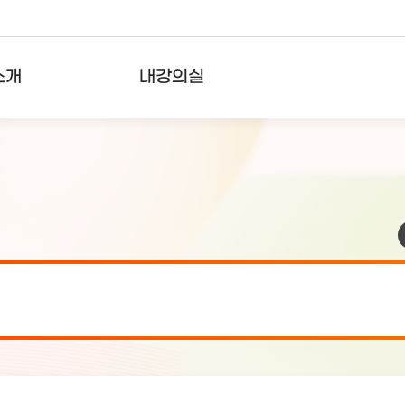
소개
내강의실
?
강의리스트
수강확인증강의
사용자의견
내강의클립
검 안내(7월 24일 19:00 ~ 7월...
2026-07-2
검 안내(7월 21일 19:00 ~ 7...
2026-07-1