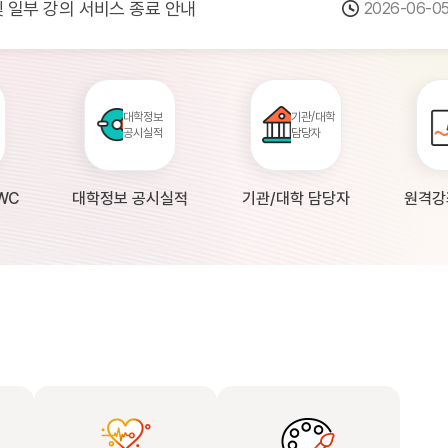
 및 일부 강의 서비스 종료 안내
2026-06-0
점검 안내(4월 24일 19:00 ~ 4월...
2026-04-2
공시 대학의 원격강좌 현황 조사 안내(자주묻...
2026-04-0
대학정보
기관/대학
공시실적
담당자
WC
대학정보 공시실적
기관/대학 담당자
원격강