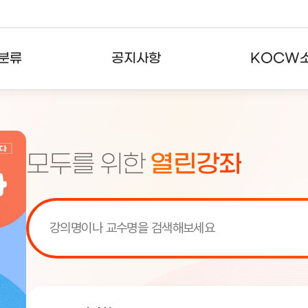
분류
공지사항
KOCW
강의
공지사항
KOCW란
강의
뉴스레터
활용안내
모두를 위한
열린강좌
분야
주요통계현황
발자취
강의
서비스도움말
고객센터
[서비스점검] KOCW 서비스 점
[서비스점검] KOCW 서비스 점