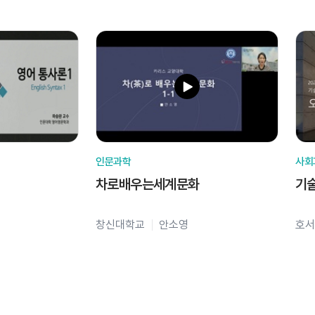
인문과학
사회
차로배우는세계문화
기
창신대학교
안소영
호서