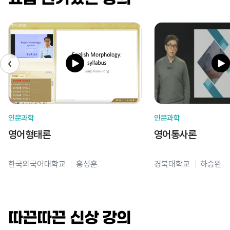
인문과학
인문과학
영어형태론
영어통사론
한국외국어대학교
홍성훈
경북대학교
하승완
따끈따끈 신상 강의