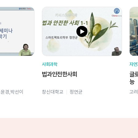
사회과학
자연
법과안전한사회
글로
능
오윤경,박선이
창신대학교
정연균
고려