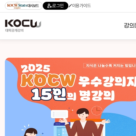
로그인
이용가이드
대시보드
강의
대학
기관
전공
테마