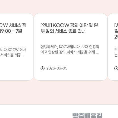
CW 서비스 점
[안내] KOCW 강의 이관 및 일
[
9:00 ~ 7월
부 강의 서비스 종료 안내
검
2
안녕하세요, KOCW입니다. 보다 안정적
입니다.KOCW 에서
안
이고 향상된 강의 서비스 제공을 위해 강
 서비스를 제공하
는
의 이관 작업을 진행하게 되었습니다. 이
서비스 점검을 실시
기
에 따라 일부 강의는2026년 6월 중 서비
업 일시 : 7월 21
합
스가 종료될 예정이오니, 이용에 참고하
2026-06-05
22일(수) 08:00이
2
여 주시기 바랍니다. 강의 이관 일정 안내
스가 점검 시간 동안
이
단계 기간 주요 작업 1단계 6월 1~2주 이
 있으니, 이 점 양
안
관 준비 2단계 6월 3~4주 1차 이관 작업
.저희 KOCW 에
여
3단계 7월 1~2주 2차 이관 작업 완료 및
보다 좋은 서비스
이
시스템 안정화 ※ 이관 작업 진행 상황에
력하겠습니다.감사합
공
따라 일정은 변경될 수 있습니다. 서비스
종료 강의 안내 이관 작업으로 인해 일부
강의는 2026년 6월 15일 서비스 종료되
었습니다. 서비스 종료 강의 목록은 아래