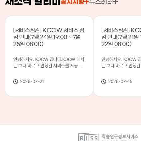
새소식 알리미
공지사항
뉴스레터
[서비스점검] KOCW 서비스 점
[서비스점검] KO
검 안내(7월 24일 19:00 ~ 7월
검 안내(7월 21일 1
25일 08:00)
22일 08:00)
안녕하세요. KOCW 입니다.KOCW 에서
안녕하세요. KOCW 
는 보다 빠르고 안정된 서비스를 제공하
는 보다 빠르고 안정된
기 위해 다음과 같이 서비스 점검을 실시
기 위해 다음과 같이 
합니다.※ 서비스 점검 작업 일시 : 7월
합니다.※ 서비스 점검 작
2026-07-21
2026-07-15
24일(금) 19:00 ~ 7월 25일(토) 08:00
일(화) 19:00 ~ 7월 
이로 인해 KOCW 서비스가 점검 시간 동
로 인해 KOCW 서비
안 서비스가 일시 중지될 수 있으니, 이
서비스가일시 중지될 수
점 양해하여 주시기 바랍니다.저희
해하여 주시기 바랍니다
KOCW 에서는 이용자 여러분께 보다 좋
서는 이용자 여러분께 
은 서비스를 제공하기 위해 노력하겠습니
를 제공하기 위해 노
다.감사합니다.
니다.