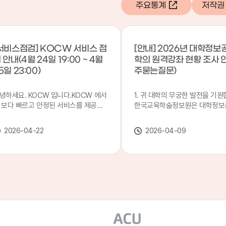
주요통계
저작권
서비스점검] KOCW 서비스 점
[안내] 2026년 대학정보
 안내(4월 24일 19:00 ~ 4월
학의 원격강좌 현황 조사 
5일 23:00)
주묻는질문)
녕하세요. KOCW 입니다.KOCW 에서
1. 귀 대학의 무궁한 발전을 기원
 보다 빠르고 안정된 서비스를 제공하
한국교육학술정보원은 대학정보
 위해 다음과 같이 서비스 점검을 실시
목별 관리기관으로 지정되어 있습
니다.※ 서비스 점검 작업 일시 : 4월
본 조사는 2025. 3. 1~2026. 2.
2026-04-22
2026-04-09
4일(금) 19:00 ~ 4월 25일(토) 23:00
에 운영된 원격강좌(이러닝) 현
로 인해 KOCW 서비스가 점검시간 동
하여, '2026 대학정보공시 대학
 일시중지될 예정이오니, 이 점 양해하
강좌(12-바)'에 데이터를 연계할
 주시기 바랍니다.저희 KOCW 에서는
니다.가. 대학정보공시 대상 대
용자 여러분께 보다 좋은 서비스를 제
4년제 대학, 전문대학, 대학원대
하기 위해 노력하겠습니다.감사합니다.
격강좌(이러닝) 관련 부서(교무처
학습개발센터, 이러닝지원센터 등
송통신대학교 및 사이버대학 제외
인시 캠퍼스인 경우 해당 캠퍼스