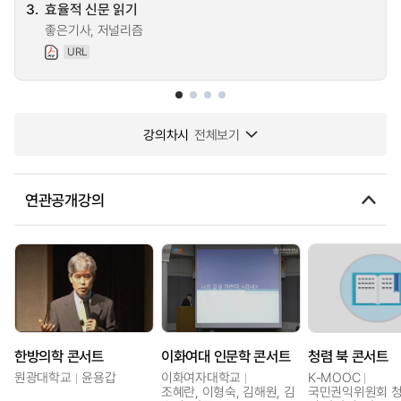
3.
효율적 신문 읽기
좋은기사, 저널리즘
URL
강의차시
전체보기
연관공개강의
한방의학 콘서트
이화여대 인문학 콘서트
청렴 북 콘서트
원광대학교
윤용갑
이화여자대학교
K-MOOC
조혜란, 이형숙, 김해원, 김
국민권익위원회 