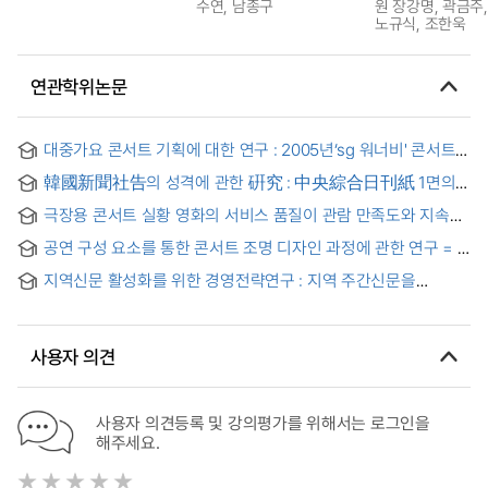
수연, 남종구
원 장강명, 곽금주,
노규식, 조한욱
연관학위논문
대중가요 콘서트 기획에 대한 연구 : 2005년‘sg 워너비' 콘서트
중심으로 사례분석 = (A) Study on Pop Music Concert
韓國新聞社告의 성격에 관한 硏究 : 中央綜合日刊紙 1면의
Planning : A Case Analysis Focusing on the 2005 sg
社告를 중심으로 = Analysis of Publisher's Advertisements
Wanna be+ Concert
극장용 콘서트 실황 영화의 서비스 품질이 관람 만족도와 지속
of Korean Major Dailies and their Character and Evolution
관람 의도에 미치는 영향
공연 구성 요소를 통한 콘서트 조명 디자인 과정에 관한 연구 = A
Study on Concert Lighting Design Process through
지역신문 활성화를 위한 경영전략연구 : 지역 주간신문을
Concert Composition Factors
중심으로 = A Study on Business Strategy for the Activation
of Local Newspaper : Focusing on the Local Weekly
Newspaper
사용자 의견
사용자 의견등록 및 강의평가를 위해서는 로그인을
해주세요.