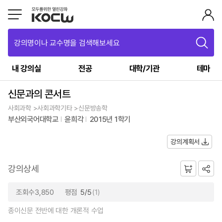
강의명이나 교수명을 검색해보세요
내 강의실
전공
대학/기관
테마
신문과의 콘서트
사회과학 >사회과학기타 >신문방송학
부산외국어대학교
윤희각
2015년 1학기
강의계획서
강의상세
조회수3,850
평점
5/5
(1)
종이신문 전반에 대한 개론적 수업