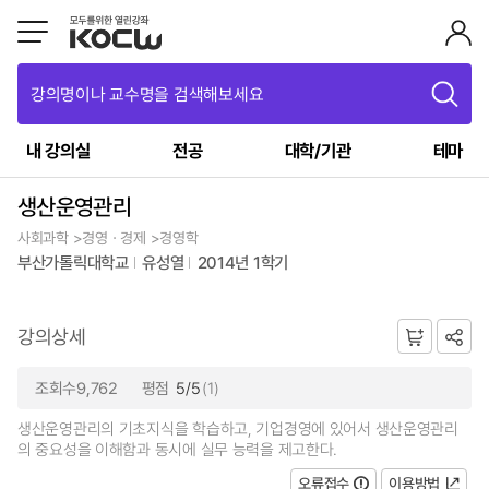
강의명이나 교수명을 검색해보세요
내 강의실
전공
대학/기관
테마
생산운영관리
사회과학 >경영ㆍ경제 >경영학
부산가톨릭대학교
유성열
2014년 1학기
강의상세
조회수9,762
평점
5/5
(1)
생산운영관리의 기초지식을 학습하고, 기업경영에 있어서 생산운영관리
의 중요성을 이해함과 동시에 실무 능력을 제고한다.
오류접수
이용방법