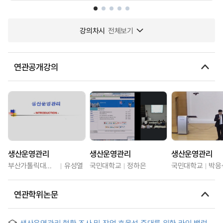
강의차시
전체보기
연관공개강의
생산운영관리
생산운영관리
생산운영관리
부산가톨릭대학교
유성열
국민대학교
정하은
국민대학교
박응
연관학위논문