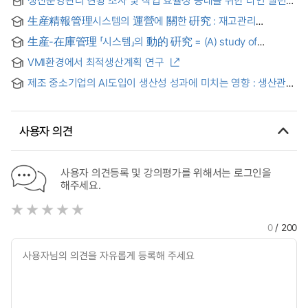
생산운영관리 현황 조사 및 작업 효율성 증대를 위한 라인 밸런싱
툴 설계 = A Survey on the Current Status of Production
生産精報管理시스템의 運營에 關한 硏究 : 재고관리
Operations Management and A Line Balancing Tool Design
中心으로
for the Operations Efficiency
生産-在庫管理 「시스템」의 動的 硏究 = (A) study of
dynamic behavior of production-inventory system
VMI환경에서 최적생산계획 연구
제조 중소기업의 AI도입이 생산성 성과에 미치는 영향 : 생산관리
역량강화 중심으로 = A Study on the Impact of Artificial
Intelligence(AI) Adoption on Productivity Performance in
Manufacturing SMEs
사용자 의견
사용자 의견등록 및 강의평가를 위해서는 로그인을
해주세요.
0
/ 200