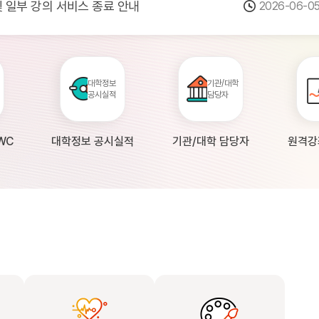
 및 일부 강의 서비스 종료 안내
2026-06-0
점검 안내(4월 24일 19:00 ~ 4월...
2026-04-2
공시 대학의 원격강좌 현황 조사 안내(자주묻...
2026-04-0
대학정보
기관/대학
공시실적
담당자
WC
대학정보 공시실적
기관/대학 담당자
원격강