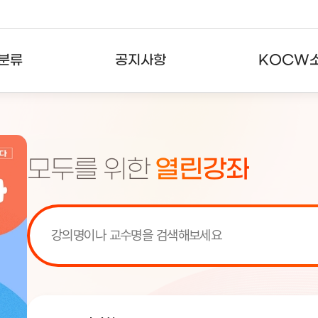
분류
공지사항
KOCW
강의
공지사항
KOCW란
강의
뉴스레터
활용안내
모두를 위한
열린강좌
분야
주요통계현황
발자취
강의
서비스도움말
고객센터
[서비스점검] KOCW 서비스 점
[서비스점검] KOCW 서비스 점