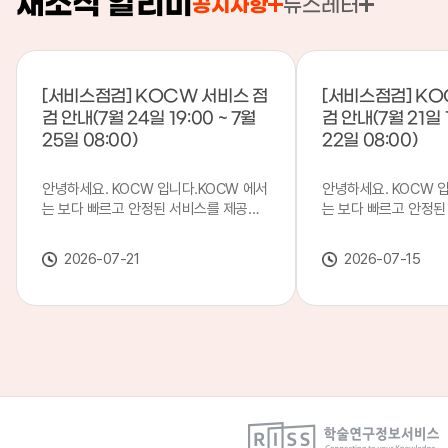
새소식 알리미
공지사항
뉴스레터
[서비스점검] KOCW 서비스 점
[서비스점검] KO
검 안내(7월 24일 19:00 ~ 7월
검 안내(7월 21일 1
25일 08:00)
22일 08:00)
안녕하세요. KOCW 입니다.KOCW 에서
안녕하세요. KOCW 
는 보다 빠르고 안정된 서비스를 제공하
는 보다 빠르고 안정된
기 위해 다음과 같이 서비스 점검을 실시
기 위해 다음과 같이 
합니다.※ 서비스 점검 작업 일시 : 7월
합니다.※ 서비스 점검 작
2026-07-21
2026-07-15
24일(금) 19:00 ~ 7월 25일(토) 08:00
일(화) 19:00 ~ 7월 
이로 인해 KOCW 서비스가 점검 시간 동
로 인해 KOCW 서비
안 서비스가 일시 중지될 수 있으니, 이
서비스가일시 중지될 수
점 양해하여 주시기 바랍니다.저희
해하여 주시기 바랍니다
KOCW 에서는 이용자 여러분께 보다 좋
서는 이용자 여러분께 
은 서비스를 제공하기 위해 노력하겠습니
를 제공하기 위해 노
다.감사합니다.
니다.