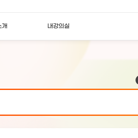
소개
내강의실
?
강의리스트
수강확인증강의
사용자의견
내강의클립
검 안내(7월 24일 19:00 ~ 7월...
2026-07-2
검 안내(7월 21일 19:00 ~ 7...
2026-07-1