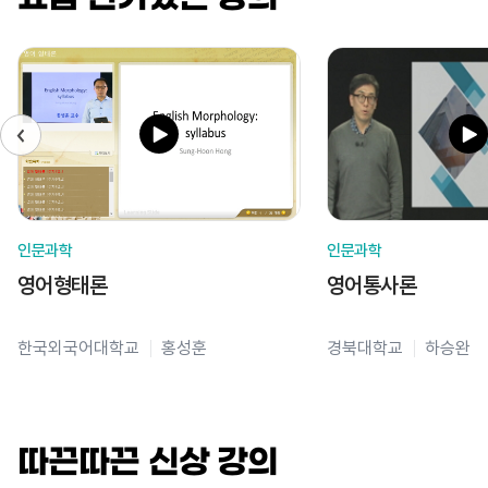
인문과학
인문과학
영어형태론
영어통사론
한국외국어대학교
홍성훈
경북대학교
하승완
따끈따끈 신상 강의