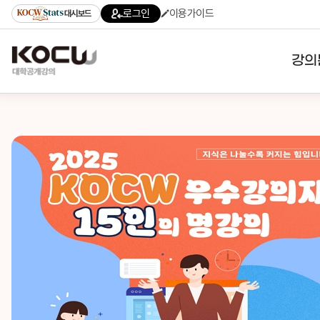
로그인
이용가이드
대시보드
강의
대학
기관
전공
테마