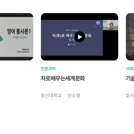
인문과학
사회
차로배우는세계문화
기
창신대학교
안소영
호서