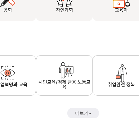
공학
자연과학
교육학
시민교육/경제·금융·노동교
업혁명과 교육
취업완전 정복
육
더보기
어&해외특강
K-MOOC 강의