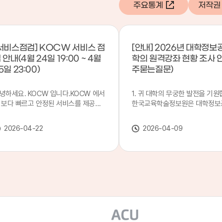
주요통계
저작권
서비스점검] KOCW 서비스 점
[안내] 2026년 대학정보
 안내(4월 24일 19:00 ~ 4월
학의 원격강좌 현황 조사 
5일 23:00)
주묻는질문)
녕하세요. KOCW 입니다.KOCW 에서
1. 귀 대학의 무궁한 발전을 기원
 보다 빠르고 안정된 서비스를 제공하
한국교육학술정보원은 대학정보
 위해 다음과 같이 서비스 점검을 실시
목별 관리기관으로 지정되어 있습
니다.※ 서비스 점검 작업 일시 : 4월
본 조사는 2025. 3. 1~2026. 2.
2026-04-22
2026-04-09
4일(금) 19:00 ~ 4월 25일(토) 23:00
에 운영된 원격강좌(이러닝) 현
로 인해 KOCW 서비스가 점검시간 동
하여, '2026 대학정보공시 대학
 일시중지될 예정이오니, 이 점 양해하
강좌(12-바)'에 데이터를 연계할
 주시기 바랍니다.저희 KOCW 에서는
니다.가. 대학정보공시 대상 대
용자 여러분께 보다 좋은 서비스를 제
4년제 대학, 전문대학, 대학원대
하기 위해 노력하겠습니다.감사합니다.
격강좌(이러닝) 관련 부서(교무처
학습개발센터, 이러닝지원센터 등
송통신대학교 및 사이버대학 제외
인시 캠퍼스인 경우 해당 캠퍼스