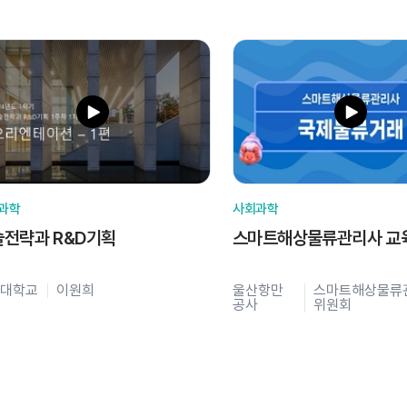
과학
사회과학
술전략과 R&D기획
스마트해상물류관리사 교
대학교
이원희
울산항만
스마트해상물류
공사
위원회