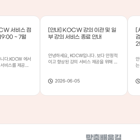
CW 서비스 점
[안내] KOCW 강의 이관 및 일
[
9:00 ~ 7월
부 강의 서비스 종료 안내
검
2
안녕하세요, KOCW입니다. 보다 안정적
입니다.KOCW 에서
안
이고 향상된 강의 서비스 제공을 위해 강
 서비스를 제공하
는
의 이관 작업을 진행하게 되었습니다. 이
서비스 점검을 실시
기
에 따라 일부 강의는2026년 6월 중 서비
업 일시 : 7월 21
합
스가 종료될 예정이오니, 이용에 참고하
2026-06-05
22일(수) 08:00이
2
여 주시기 바랍니다. 강의 이관 일정 안내
스가 점검 시간 동안
이
단계 기간 주요 작업 1단계 6월 1~2주 이
 있으니, 이 점 양
안
관 준비 2단계 6월 3~4주 1차 이관 작업
.저희 KOCW 에
여
3단계 7월 1~2주 2차 이관 작업 완료 및
보다 좋은 서비스
이
시스템 안정화 ※ 이관 작업 진행 상황에
력하겠습니다.감사합
공
따라 일정은 변경될 수 있습니다. 서비스
종료 강의 안내 이관 작업으로 인해 일부
강의는 2026년 6월 15일 서비스 종료되
었습니다. 서비스 종료 강의 목록은 아래