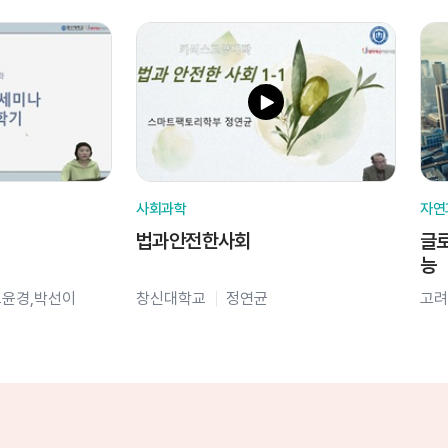
사회과학
자연
법과안전한사회
글로
능
오윤경,박선이
창신대학교
정연균
고려