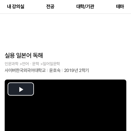
내 강의실
전공
대학/기관
테마
실용 일본어 독해
인문과학 >언어ㆍ문학 >일어일문학
사이버한국외국어대학교
윤호숙
2019년 2학기
Play
Video