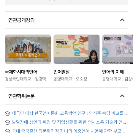
연관공개강의
국제화시대의언어
언어발달
언어의 이해
경상국립대학교
정경택
동명대학교
오소정
동명대학교
김상
연관학위논문
태국인 대상 한국언어문화 교육방안 연구 : 의식주 속담 비교를
중심으로
발달장애 성인의 취업 및 직업생활을 위한 의사소통 기술과 언어
외적 요인에 대한 연구 = A Study on Communication Skills
국내 중국출신 다문화가정 자녀의 이중언어 사용에 관한 부모
and Non-Communicative Factors for Hiring and