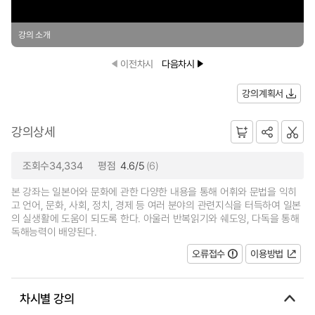
강의 소개
이전차시
다음차시
강의계획서
강의상세
조회수34,334
평점
4.6/5
(6)
본 강좌는 일본어와 문화에 관한 다양한 내용을 통해 어휘와 문법을 익히
고 언어, 문화, 사회, 정치, 경제 등 여러 분야의 관련지식을 터득하여 일본
의 실생활에 도움이 되도록 한다. 아울러 반복읽기와 쉐도잉, 다독을 통해
독해능력이 배양된다.
오류접수
이용방법
차시별 강의